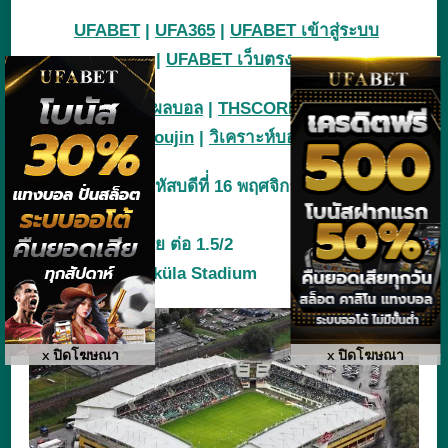
UFABET
|
UFA365
|
UFABET เข้าสู่ระบบ
|
UFABET เว็บตรง
ผลบอลสด
|
บ้านผลบอล
|
THSCORE
|
ผลบอลล่าสุด
|
Doujin
|
วิเคราะห์บอล
เวลาแข่ง : วันพฤหัสบดีที่่ 16 พฤศจิกายน 2566
เวลา : 00:00 น.
เรทเปิด : ออสเตรีย ต่อ 1.5/2
สนามแข่ง : Lilleküla Stadium
x ปิดโฆษณา
x ปิดโฆษณา