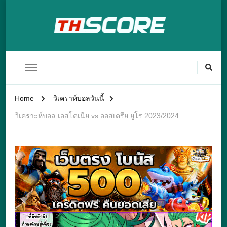
ดูผลบอล Thscore55 อัพเดตผลบอล
ผลบอลสด THSCORE บ้านผลบอล 888 ดูผลบอลล่าสุด ผลบาสสด
thscore mobi เรตบอล
ล่าสุด ดูผลบอล ผลบาส Thscorevip
สรุปผลบอลมื่อคืนทุกลีก
Home
วิเคราห์บอลวันนี้
วิเคราะห์บอล เอสโตเนีย vs ออสเตรีย ยูโร 2023/2024