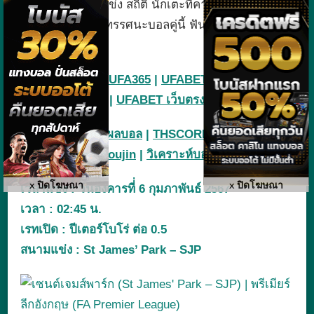
ความพร้อมก่อนแข่ง สถิติ นักเตะที่คาดว่าจะลงสนาม
บ้านผลบอล
อ่านทรรศนะบอลคู่นี้ ฟันธงทีเด็ดบอล
ทีเด็ดบอลคืนนี้
UFABET
|
UFA365
|
UFABET เข้าสู่ระบบ
|
UFABET เว็บตรง
ผลบอลสด
|
บ้านผลบอล
|
THSCORE
|
ผลบอลล่าสุด
|
Doujin
|
วิเคราะห์บอล
x ปิดโฆษณา
x ปิดโฆษณา
เวลาแข่ง : วันอังคารที่่ 6 กุมภาพันธ์ 2567
เวลา : 02:45 น.
เรทเปิด : ปีเตอร์โบโร่ ต่อ 0.5
สนามแข่ง : St James’ Park – SJP