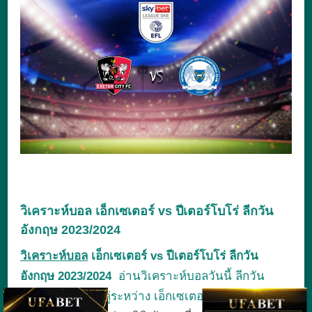
วิเคราะห์บอล เอ็กเซเตอร์ vs ปีเตอร์โบโร่ ลีกวัน
อังกฤษ 2023/2024
วิเคราะห์บอล
เอ็กเซเตอร์ vs ปีเตอร์โบโร่ ลีกวัน
อังกฤษ 2023/2024
อ่านวิเคราะห์บอลวันนี้ ลีกวัน
อังกฤษ 2023-24 คู่ระหว่าง เอ็กเซเตอร์ พบ ปีเตอร์โบโร่