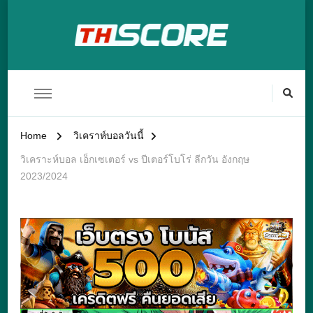
ดูผลบอล Thscore55 อัพเดตผลบอล
ผลบอลสด THSCORE บ้านผลบอล 888 ดูผลบอลล่าสุด ผลบาสสด
thscore mobi เรตบอล
ล่าสุด ดูผลบอล ผลบาส Thscorevip
สรุปผลบอลมื่อคืนทุกลีก
Home
วิเคราห์บอลวันนี้
วิเคราะห์บอล เอ็กเซเตอร์ vs ปีเตอร์โบโร่ ลีกวัน อังกฤษ
2023/2024