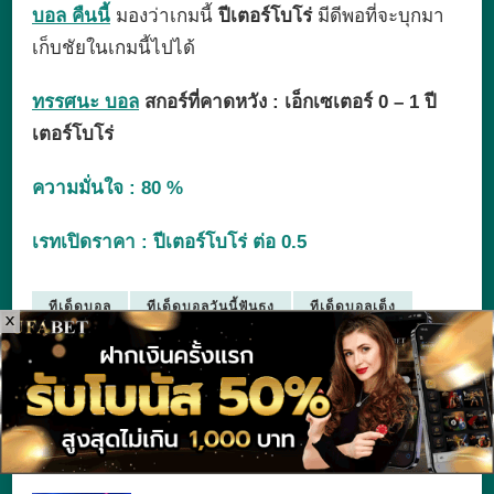
บอล คืนนี้
มองว่าเกมนี้
ปีเตอร์โบโร่
มีดีพอที่จะบุกมา
เก็บชัยในเกมนี้ไปได้
ทรรศนะ บอล
สกอร์ที่คาดหวัง : เอ็กเซเตอร์ 0 – 1 ปี
เตอร์โบโร่
ความมั่นใจ : 80 %
เรทเปิดราคา : ปีเตอร์โบโร่ ต่อ 0.5
ทีเด็ดบอล
ทีเด็ดบอลวันนี้ฟันธง
ทีเด็ดบอลเต็ง
X
ทีเด็ดบ้านบอล
ทีเด็ดฟุตบอล
ทีเด็ดล้มโต๊ะ
วิเคราะห์บอลคืนนี้
เซียนสเต็ป