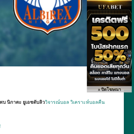
x ปิดโฆษณา
พบ นิกาตะ ยูเอชดับลิว
วิจารณ์บอล วิเคราะห์บอลคืน
ง