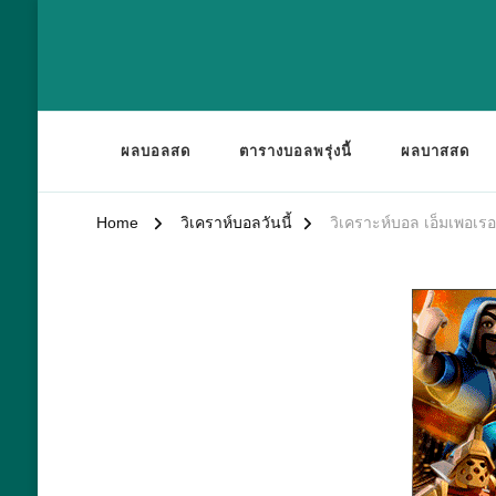
ดูผลบอล Thscore55 อัพเดตผล
ผลบอลสด THSCORE บ้านผลบอล 888 ดูผลบอลล่าสุด ผลบา
ผลบอลสด
ตารางบอลพรุ่งนี้
ผลบาสสด
Home
วิเคราห์บอลวันนี้
วิเคราะห์บอล เอ็มเพอเรอร