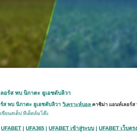
เลอร์ส พบ นิกาตะ ยูเอชดับลิวา
อร์ส พบ นิกาตะ ยูเอชดับลิวา
วิเคราะห์บอล
คาชิม่า แอนท์เลอร์ส 
ซียนสเต็ป ทีเด็ดล้มโต๊ะ
UFABET
|
UFA365
|
UFABET เข้าสู่ระบบ
|
UFABET เว็บตร