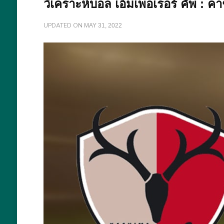
วิเคราะห์บอล เอ็มเพอเรอร์ คัพ : คา
UPDATED ON
MAY 31, 2022