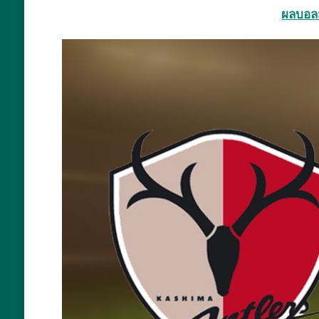
ผลบอล