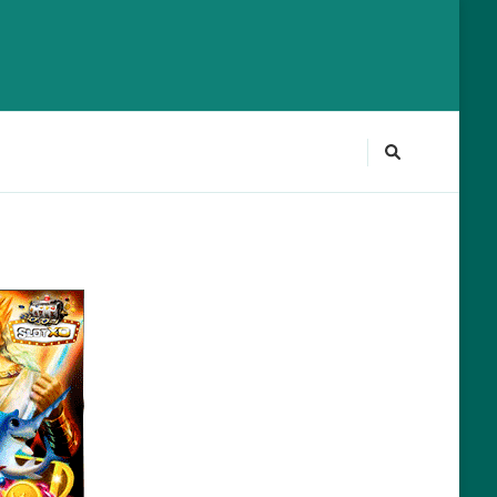
p สรุปผลบอลมื่อคืนทุกลีก