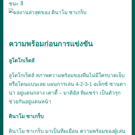
ชนะ ลี
ความพร้อมก่อนการแข่งขัน
ลูโดโกเร็ตส์
ลูโดโกเร็ตส์ สภาพความพร้อมของทีมไม่มีใครบาดเจ็บ
หรือโดนแบนเลย แผนการเล่น 4-2-3-1 อเล็กซ์ ซานตา
น่า อยู่แดนกลาง เคาตี้ – มาติอัส ทิมเซร่า เป็นตัวรุก
ช่วยกันอยู่แดนหน้า
ดินาโม ซาเกร็บ
ดินาโม ซาเกร็บ มาเป็นทีมเยือน ความพร้อมของผู้เล่น