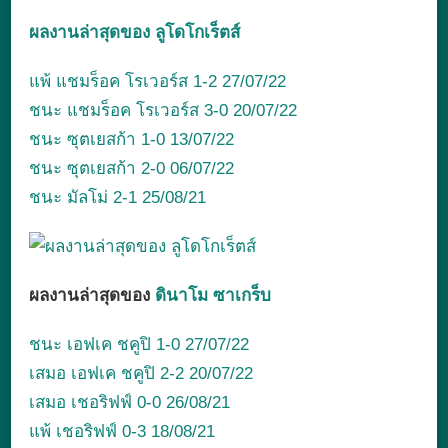
ผลงานล่าสุดของ ลูโดโกเร็ตส์
แพ้ แชมร็อค โรเวอร์ส 1-2 27/07/22
ชนะ แชมร็อค โรเวอร์ส 3-0 20/07/22
ชนะ ซุตเยสก้า 1-0 13/07/22
ชนะ ซุตเยสก้า 2-0 06/07/22
ชนะ มัลโม่ 2-1 25/08/21
ผลงานล่าสุดของ
ดินาโม ซาเกร็บ
ชนะ เอฟเค ชคูปิ 1-0 27/07/22
เสมอ เอฟเค ชคูปิ 2-2 20/07/22
เสมอ เชอริฟฟ์ 0-0 26/08/21
แพ้ เชอริฟฟ์ 0-3 18/08/21