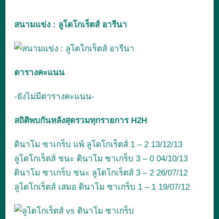
สนามแข่ง : ลูโดโกเร็ตส์ อารีนา
ตารางคะแนน
-ยังไม่มีตารางคะแนน-
สถิติพบกันหลังสุดรวมทุกรายการ H2H
ดินาโม ซาเกร็บ แพ้ ลูโดโกเร็ตส์ 1 – 2 13/12/13
ลูโดโกเร็ตส์ ชนะ ดินาโม ซาเกร็บ 3 – 0 04/10/13
ดินาโม ซาเกร็บ ชนะ ลูโดโกเร็ตส์ 3 – 2 26/07/12
ลูโดโกเร็ตส์ เสมอ ดินาโม ซาเกร็บ 1 – 1 19/07/12