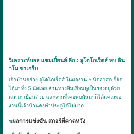
วิเคราะห์บอล แชมเปี้ยนส์ ลีก : ลูโดโกเร็ตส์ พบ ดิน
าโม ซาเกร็บ
เจ้าบ้านอย่าง ลูโดโกเร็ตส์ ในผลงาน 5 นัดล่าสุด ก็จัด
ได้มาทั้ง 5 นัดเลย ส่วนทางทีมเยือนดูเป็นรองอยู่ด้วย
และมาเยือนด้วย และจากที่เคยพบกันมาก็ได้แค่เสมอ
งานนี้เจ้าบ้านคงทำประตูได้ไม่ยาก
ผลการแข่งขัน สกอร์ที่คาดหวัง
ช