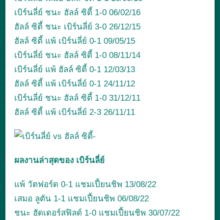
เบิร์นลี่ย์ ชนะ ฮัลล์ ซิตี้ 1-0 06/02/16
ฮัลล์ ซิตี้ ชนะ เบิร์นลี่ย์ 3-0 26/12/15
ฮัลล์ ซิตี้ แพ้ เบิร์นลี่ย์ 0-1 09/05/15
เบิร์นลี่ย์ ชนะ ฮัลล์ ซิตี้ 1-0 08/11/14
เบิร์นลี่ย์ แพ้ ฮัลล์ ซิตี้ 0-1 12/03/13
ฮัลล์ ซิตี้ แพ้ เบิร์นลี่ย์ 0-1 24/11/12
เบิร์นลี่ย์ ชนะ ฮัลล์ ซิตี้ 1-0 31/12/11
ฮัลล์ ซิตี้ แพ้ เบิร์นลี่ย์ 2-3 26/11/11
ผลงานล่าสุดของ เบิร์นลี่ย์
แพ้ วัตฟอร์ด 0-1 แชมเปี้ยนชิพ 13/08/22
เสมอ ลูตัน 1-1 แชมเปี้ยนชิพ 06/08/22
ชนะ ฮัดเดอร์สฟิลด์ 1-0 แชมเปี้ยนชิพ 30/07/22