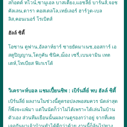
สก็อตต์ ทไวน์,ซามูเอล บาสเตียง,แอชลี่ย์ บาร์นส์,จอช
คัลเลน,ดารา คอสเตลโล,เทย์เลอร์ ฮาร์วูด-เบล
ลิส,คอนเนอร์ โรเบิตส์
ฮัลล์ ซิตี้
โอซาน ตูฟาน,อัลลาห์ยาร์ ซายยัดมาเนช,ออสการ์ เอ
สตูปิญญาน,โดกูคัน ซินิค,ฌ็อง เซรี่,เบนจามิน เทต
เตห์,โทเบียส ฟิเกเรโด้
วิเคราะห์บอล แชมเปี้ยนชิพ : เบิร์นลี่ย์ พบ ฮัลล์ ซิตี้
เบิร์นลี่ย์ ผลงานในช่วงนี้ดูดรอปลงพอสมควร นัดล่าสุด
ก็พึ่งจะแพ้มา แต่ในนัดก็ว่าไม่ได้เพราะได้เล่นในบ้าน
ตัวเอง ส่วนทีมเยือนนั้นผลงานดูรองกว่าอยู่ จากที่เคย
เจอกันมาเจ้าบ้านทำได้ดีกว่าด้วย งานนี้ก็ลุ้นไปทาง