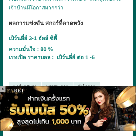
เจ้าบ้านมีโอกาสมากกว่า
ผลการแข่งขัน สกอร์ที่คาดหวัง
เบิร์นลี่ย์ 3-1 ฮัลล์ ซิตี้
ความมั่นใจ : 80 %
เรทเปิด ราคาบอล : เบิร์นลี่ย์ ต่อ 1 -5
5 เซียนฟันธง
ทรรศนะบอล
ทีเด็ดบอล
X
ทีเด็ดบอลวันนี้ฟันธง
ทีเด็ดบอลเต็ง
ทีเด็ดบ้านบอล
ทีเด็ดฟุตบอล
ทีเด็ดล้มโต๊ะ
วิจารณ์บอล
วิเคราะห์บอลคืนนี้
เซียนสเต็ป