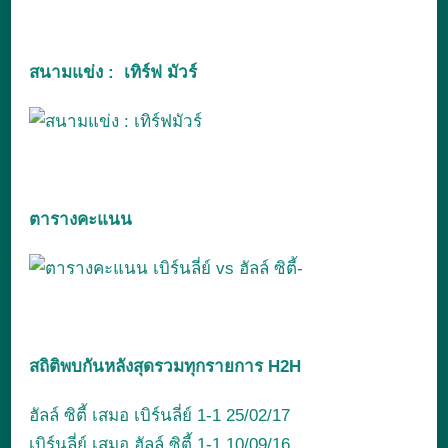
สนามแข่ง : เทิร์ฟ มัวร์
ตารางคะแนน
สถิติพบกันหลังสุดรวมทุกรายการ H2H
ฮัลล์ ซิตี้ เสมอ เบิร์นลี่ย์ 1-1 25/02/17
เบิร์นลี่ย์ เสมอ ฮัลล์ ซิตี้ 1-1 10/09/16