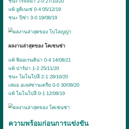
ชนะ เรจจิน่า 2-0 27/10/20
แพ้ อูดิเนเซ่ 0-4 05/12/19
ชนะ ปิซ่า 3-0 19/08/19
ผลงานล่าสุดของ โคเซนซ่า
แพ้ ฟิออเรนติน่า 0-4 14/08/21
แพ้ ปาร์ม่า 1-2 25/11/20
ชนะ โมโนโปลี 2-1 28/10/20
เสมอ อเลสซานเดรีย 0-0 30/09/20
แพ้ โมโนโปลี 0-1 12/08/19
ความพร้อมก่อนการแข่งขัน