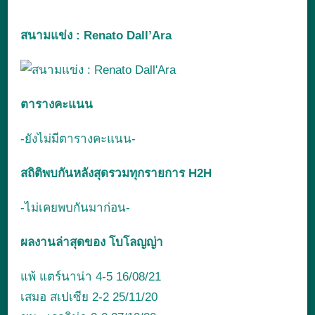
สนามแข่ง : Renato Dall’Ara
ตารางคะแนน
-ยังไม่มีตารางคะแนน-
สถิติพบกันหลังสุดรวมทุกรายการ H2H
-ไม่เคยพบกันมาก่อน-
ผลงานล่าสุดของ โบโลญญ่า
แพ้ แตร์นาน่า 4-5 16/08/21
เสมอ สเปเซีย 2-2 25/11/20