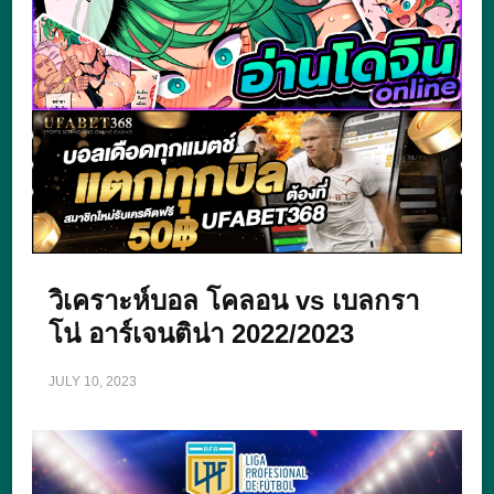
วิเคราะห์บอล โคลอน vs เบลกรา
โน่ อาร์เจนติน่า 2022/2023
JULY 10, 2023