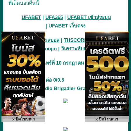
ทีเด็ดบอลคืนนี้
UFABET
|
UFA365
|
UFABET เข้าสู่ระบบ
|
UFABET เว็บตรง
ผลบอลสด
|
บ้านผลบอล
|
THSCORE
|
ผลบอลล่าสุด
|
Doujin
|
วิเคราะห์บอล
เวลาแข่ง : วันจันทร์ที่่ 10 กรกฏาคม 2566
เวลา : 02:30 น.
เรทเปิด : โคลอน ต่อ 0/0.5
สนามแข่ง : Estadio Brigadier Gral E. López
ตารางคะแนน
x ปิดโฆษณา
x ปิดโฆษณา