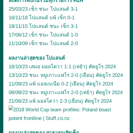
สถิติการพบกันรวมทุกรายการ H2H
25/03/23 เช็ก ชนะ โปแลนด์ 3-1
16/11/18 โปแลนด์ แพ้ เช็ก 0-1
18/11/15 โปแลนด์ ชนะ เช็ก 3-1
17/06/12 เช็ก ชนะ โปแลนด์ 1-0
11/10/09 เช็ก ชนะ โปแลนด์ 2-0
ผลงานล่าสุดของ โปแลนด์
16/10/23 เสมอ มอลโดวา 1-1 (เหย้า) คัดยูโร 2024
13/10/23 ชนะ หมู่เกาะแฟโร 2-0 (เยือน) คัดยูโร 2024
11/09/23 แพ้ แอลเบเนีย 0-2 (เยือน) คัดยูโร 2024
08/09/23 ชนะ หมู่เกาะแฟโร 2-0 (เหย้า) คัดยูโร 2024
21/06/23 แพ้ มอลโดว่า 2-3 (เยือน) คัดยูโร 2024
ผลงานล่าสุดของ สาธารณรัฐเช็ก