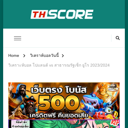
ดูผลบอล Thscore55 อัพเดตผลบอล
ผลบอลสด THSCORE บ้านผลบอล 888 ดูผลบอลล่าสุด ผลบาสสด
thscore mobi เรตบอล
ล่าสุด ดูผลบอล ผลบาส Thscorevip
สรุปผลบอลมื่อคืนทุกลีก
Home
วิเคราห์บอลวันนี้
วิเคราะห์บอล โปแลนด์ vs สาธารณรัฐเช็ก ยูโร 2023/2024