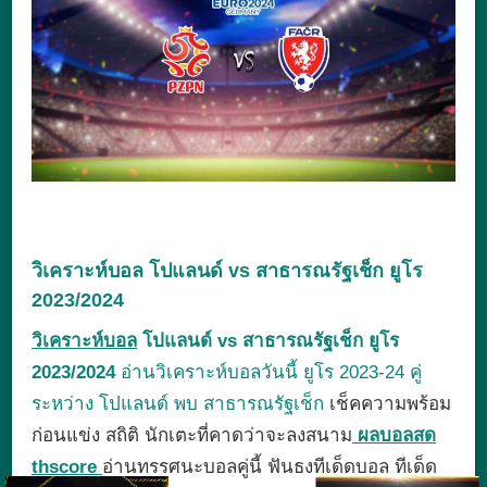
วิเคราะห์บอล โปแลนด์ vs สาธารณรัฐเช็ก ยูโร
2023/2024
วิเคราะห์บอล
โปแลนด์ vs สาธารณรัฐเช็ก ยูโร
2023/2024
อ่านวิเคราะห์บอลวันนี้ ยูโร 2023-24 คู่
ระหว่าง โปแลนด์ พบ สาธารณรัฐเช็ก
เช็คความพร้อม
ก่อนแข่ง สถิติ นักเตะที่คาดว่าจะลงสนาม
ผลบอลสด
thscore
อ่านทรรศนะบอลคู่นี้ ฟันธงทีเด็ดบอล ทีเด็ด