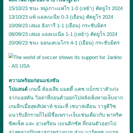
15/10/23 ชนะ หมู่เกาะแฟโร 1-0 (เหย้า) คัดยูโร 2024
13/10/23 แพ้ แอลเบเนีย 0-3 (เยือน) คัดยูโร 2024
10/09/23 เสมอ ฮังการี 1-1 (เยือน) กระชับมิตร
08/09/23 เสมอ แอลเบเนีย 1-1 (เหย้า) คัดยูโร 2024
20/06/23 ชนะ มอนเตเนโกร 4-1 (เยือน) กระชับมิตร
ความพร้อมก่อนแข่งขัน
โปแลนด์
เกมนี้ ต้องเสีย แมตตี้ แคช แบ็กขวาตัวเก่ง
จากแอสตัน วิลล่าที่ถอนตัวออกไปหลังเพิ่งหายเจ็บจาก
เกมลีกเมื่อสุดสัปดาห์ ขณะที่ เซบาสเตียน วาลูคีวิซ
แนวรับอีกรายก็ไม่มีชื่อเพราะเจ็บเช่นเดียวกับ พาทริค
ซิคเซ็ค และ อาเดรียน เบเนดิกซัค ที่ถอนตัวออกไป
ล่าสุดจากปัญหาสภาพร่างกาย ส่วน บาร์ตอซ เบเรส