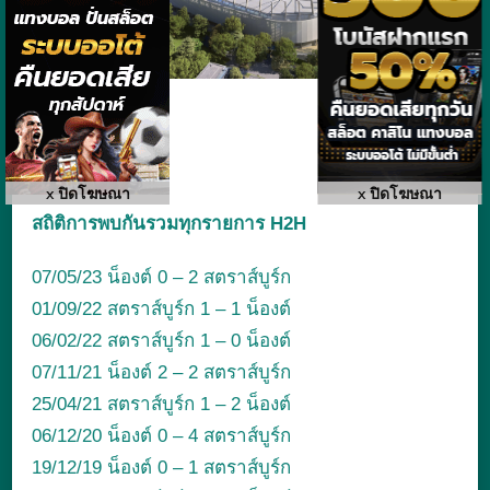
ตารางคะแนน
–
x ปิดโฆษณา
x ปิดโฆษณา
สถิติการพบกันรวมทุกรายการ H2H
07/05/23 น็องต์ 0 – 2 สตราส์บูร์ก
01/09/22 สตราส์บูร์ก 1 – 1 น็องต์
06/02/22 สตราส์บูร์ก 1 – 0 น็องต์
07/11/21 น็องต์ 2 – 2 สตราส์บูร์ก
25/04/21 สตราส์บูร์ก 1 – 2 น็องต์
06/12/20 น็องต์ 0 – 4 สตราส์บูร์ก
19/12/19 น็องต์ 0 – 1 สตราส์บูร์ก