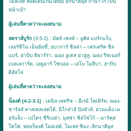
โมลเล่ต์ คอยเดินเกมโดยมี อิกนาติอุส กานาโก้ เป็น
หน้าเป้า
ผู้เล่นที่คาดว่าจะลงสนาม
สตราส์บูร์ก
(3-5-2) : มัตส์ เซลส์ – ลูคัส แปร์กแร็ง,
เจอร์ซิโน่ เอ็นยัมซี่, อบาการ์ ซิลล่า – เฟรเดริค ชิล
แบร์, ฮาบิบ ดิยาร์ร่า, ฌอง อูเดส อาฮูลู, ฌอง ริชเนอร์
เบลเลการ์ด, เอดูอาร์ โซบอล – เลโบ โมธิบา, ฮาบิบ
ดิอัลโล่
ผู้เล่นที่คาดว่าจะลงสนาม
น็องต์ (4-2-3-1)
: เดนิส เพทริช – อีเรย์ โคเมิร์ท, ฌอง-
ชาร์ลส์ คาสเตลเลตโต้, นิโกล่าส์ ปัลลัวส์, ฮวนแต็ง เม
อร์แล็ง – เปโดร ชิริเบย่า, มุสซ่า ซิสโซโก้ – มาร์คุส
โคโค่, ฟลอร็องต์ โมลเล่ต์, โมเสส ซิมง -อิกนาติอุส