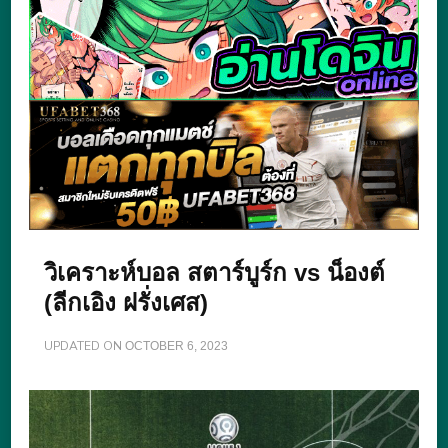
วิเคราะห์บอล สตาร์บูร์ก vs น็องต์
(ลีกเอิง ฝรั่งเศส)
UPDATED ON
OCTOBER 6, 2023