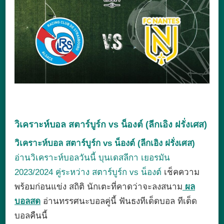
วิเคราะห์บอล สตาร์บูร์ก vs น็องต์ (ลีกเอิง ฝรั่งเศส)
วิเคราะห์บอล สตาร์บูร์ก vs น็องต์ (ลีกเอิง ฝรั่งเศส)
อ่านวิเคราะห์บอลวันนี้ บุนเดสลีกา เยอรมัน
2023/2024 คู่ระหว่าง สตาร์บูร์ก vs น็องต์
เช็คความ
พร้อมก่อนแข่ง สถิติ นักเตะที่คาดว่าจะลงสนาม
ผล
บอลสด
อ่านทรรศนะบอลคู่นี้ ฟันธงทีเด็ดบอล ทีเด็ด
บอลคืนนี้