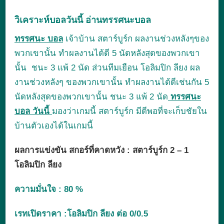
วิเคราะห์บอลวันนี้ อ่านทรรศนะบอล
ทรรศนะ บอล
เจ้าบ้าน สตาร์บูร์ก ผลงานช่วงหลังๆของ
พวกเขานั้น ทำผลงานได้ดี 5 นัดหลังสุดของพวกเขา
นั้น ชนะ 3 แพ้ 2
นัด
ส่วนทีมเยือน โอลิมปิก ลียง
ผล
งานช่วงหลังๆ ของพวกเขานั้น ทำผลงานได้ดีเช่นกัน 5
นัดหลังสุดของพวกเขานั้น ชนะ 3 แพ้ 2
นัด
ทรรศนะ
บอล วันนี้
มองว่าเกมนี้ สตาร์บูร์ก มีดีพอที่จะเก็บชัยใน
บ้านตัวเองได้ในเกมนี้
ผลการแข่งขัน สกอร์ที่คาดหวัง : สตาร์บูร์ก 2 – 1
โอลิมปิก ลียง
ความมั่นใจ : 80 %
เรทเปิดราคา :โอลิมปิก ลียง ต่อ 0/0.5