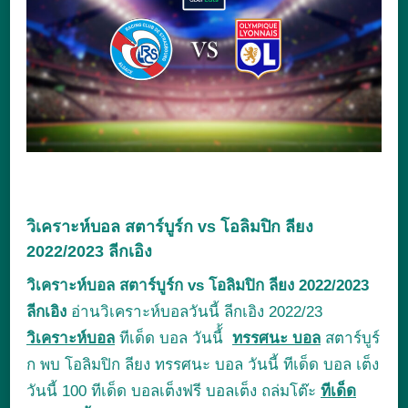
วิเคราะห์บอล สตาร์บูร์ก vs โอลิมปิก ลียง
2022/2023 ลีกเอิง
วิเคราะห์บอล สตาร์บูร์ก vs โอลิมปิก ลียง 2022/2023
ลีกเอิง
อ่านวิเคราะห์บอลวันนี้ ลีกเอิง 2022/23
วิเคราะห์บอล
ทีเด็ด บอล วันนี้้
ทรรศนะ บอล
สตาร์บูร์
ก พบ โอลิมปิก ลียง ทรรศนะ บอล วันนี้ ทีเด็ด บอล เต็ง
วันนี้ 100 ทีเด็ด บอลเต็งฟรี บอลเต็ง ถล่มโต๊ะ
ทีเด็ด