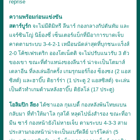
ความพร้อมก่อนแข่งขัน
สตาร์บูร์ก
จะไม่มีดิมิทรี ลีนาร์ กองกลางกัปตันทัม และ
แจร์ซินโญ่ นิย็องซี่ เซ็นเตอร์แบ็กที่มีอาการบาดเจ็บ
คาดตามระบบ 3-4-2-1 เหมือนนัดล่าสุดที่บุกชนะแร็งส์
2-0 โค้ชเฟรเดริก อองโตเน็ตติ จะไม่ปรับแนวรับ 3 ตัว
ของเขา ขณะที่ตำแหน่งของลีนาร์ น่าจะเป็นโตมาส์
เดลาอีน ที่ลงเล่นอีกครั้ง เกมรุกมอร์ก็อง ซ็องซง (2 แอส
ซิสต์) และฮาบิ๊บ ดิยาร์ร่า (1 ประตู 2 แอสซิสต์) จะเล่น
เป็นตัวทำเกมด้านหลังฮาบิ๊บ ดิยัลโล่ (17 ประตู)
โอลิมปิก ลียง
ได้ซาแอล กุมเบดี้ กองหลังพ้นโทษแบน
กลับมา ที่ทำให้มาโล กุสโต้ หลุดไปนั่งสำรอง ขณะที่อา
มีน ซาร์ กองหน้ายังไม่หายเจ็บ ตามระบบ 4-3-3 สาม
ประสานกองหน้าน่าจะเป็นแบร๊ดลีย์ บาร์โคล่า (5