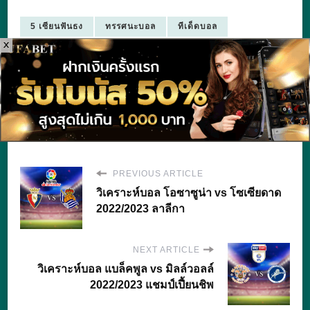
5 เซียนฟันธง
ทรรศนะบอล
ทีเด็ดบอล
X
ทีเด็ดบอลวันนี้ฟันธง
ทีเด็ดบอลเต็ง
ทีเด็ดบ้านบอล
ทีเด็ดฟุตบอล
ทีเด็ดล้มโต๊ะ
วิเคราะห์บอลคืนนี้
เซียนสเต็ป
PREVIOUS ARTICLE
วิเคราะห์บอล โอซาซูน่า vs โซเซียดาด
2022/2023 ลาลีกา
NEXT ARTICLE
วิเคราะห์บอล แบล็คพูล vs มิลล์วอลล์
2022/2023 แชมป์เปี้ยนชิพ