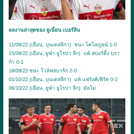
ผลงานล่าสุดของ ยูเนี่ยน เบอร์ลิน
11/09/22 (เยือน, บุนเดสลีกา) ชนะ โคโลญจน์ 1-0
15/09/22 (เยือน, ยูฟ่า ยูโรปา ลีก) แพ้ สปอร์ติ้ง บรา
ก้า 0-1
18/09/22 ชนะ โวล์ฟสบวร์ก 2-0
01/10/22 (เยือน, บุนเดสลีกา) แพ้ แฟร้งค์เฟิร์ต 0-2
06/10/22 (เยือน, ยูฟ่า ยูโรปา ลีก) มัลโม่