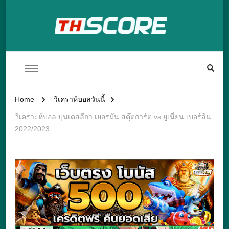
ดูผลบอล Thscore55 อัพเดตผลบอล
ผลบอลสด THSCORE บ้านผลบอล 888 ดูผลบอลล่าสุด ผลบาสสด
thscore mobi เรตบอล
ล่าสุด ดูผลบอล ผลบาส Thscorevip
สรุปผลบอลมื่อคืนทุกลีก
Home
วิเคราห์บอลวันนี้
วิเคราะห์บอล บุนเดสลีกา เยอรมัน สตุ๊ตการ์ต vs ยูเนี่ยน เบอร์ลิน
2022/2023