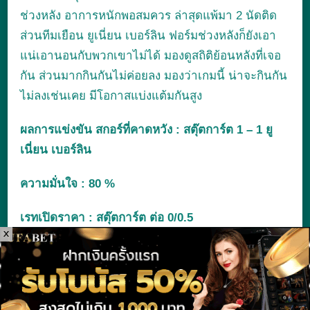
ช่วงหลัง อาการหนักพอสมควร ล่าสุดแพ้มา 2 นัดติด
ส่วนทีมเยือน ยูเนี่ยน เบอร์ลิน ฟอร์มช่วงหลังก็ยังเอา
แน่เอานอนกับพวกเขาไม่ได้ มองดูสถิติย้อนหลังที่เจอ
กัน ส่วนมากกินกันไม่ค่อยลง มองว่าเกมนี้ น่าจะกินกัน
ไม่ลงเช่นเคย มีโอกาสแบ่งแต้มกันสูง
ผลการแข่งขัน สกอร์ที่คาดหวัง : สตุ๊ตการ์ต 1 – 1 ยู
เนี่ยน เบอร์ลิน
ความมั่นใจ : 80 %
เรทเปิดราคา : สตุ๊ตการ์ต ต่อ 0/0.5
X
5 เซียนฟันธง
ทรรศนะบอล
ทีเด็ดบอล
ทีเด็ดบอลวันนี้ฟันธง
ทีเด็ดบอลเต็ง
ทีเด็ดบ้านบอล
ทีเด็ดฟุตบอล
ทีเด็ดล้มโต๊ะ
วิจารณ์บอล