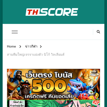
ดูผลบอล Thscore55 อัพเดตผลบอล
ผลบอลสด THSCORE บ้านผลบอล 888 ดูผลบอลล่าสุด ผลบาสสด
thscore mobi เรตบอล
ล่าสุด ดูผลบอล ผลบาส Thscorevip
สรุปผลบอลมื่อคืนทุกลีก
Home
ข่าวกีฬา
สามทีมใหญ่เจรจาแย่งตัว นิโก้ วิลเลียมส์