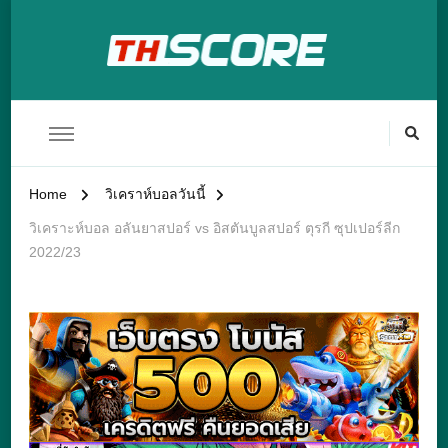
ดูผลบอล Thscore55 อัพเดตผลบอล
ผลบอลสด THSCORE บ้านผลบอล 888 ดูผลบอลล่าสุด ผลบาสสด
thscore mobi เรตบอล
ล่าสุด ดูผลบอล ผลบาส Thscorevip
สรุปผลบอลมื่อคืนทุกลีก
Home
วิเคราห์บอลวันนี้
วิเคราะห์บอล อลันยาสปอร์ vs อิสตันบูลสปอร์ ตุรกี ซุปเปอร์ลีก
2022/23