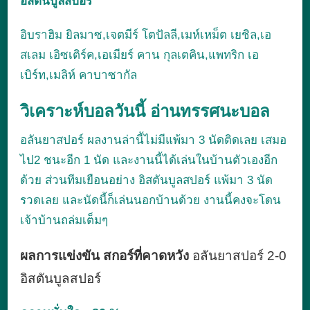
อิสตันบูลสปอร์
อิบราฮิม ยิลมาซ,เจตมีร์ โตปัลลี,เมห์เหม็ต เยชิล,เอ
สเลม เอิซเติร์ค,เอเมียร์ คาน กุลเตคิน,แพทริก เอ
เบิร์ท,เมลิห์ คาบาซากัล
วิเคราะห์บอลวันนี้ อ่านทรรศนะบอล
อลันยาสปอร์ ผลงานล่านี้ไม่มีแพ้มา 3 นัดติดเลย เสมอ
ไป2 ชนะอีก 1 นัด และงานนี้ได้เล่นในบ้านตัวเองอีก
ด้วย ส่วนทีมเยือนอย่าง อิสตันบูลสปอร์ แพ้มา 3 นัด
รวดเลย และนัดนี้ก็เล่นนอกบ้านด้วย งานนี้คงจะโดน
เจ้าบ้านถล่มเต็มๆ
ผลการแข่งขัน สกอร์ที่คาดหวัง
อลันยาสปอร์ 2-0
อิสตันบูลสปอร์