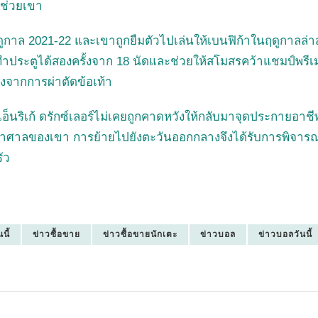
้ช่วยเขา
กาล 2021-22 และเขาถูกยืมตัวไปเล่นให้เบนฟิก้าในฤดูกาลล่าสุด ห
อร์ทำประตูได้สองครั้งจาก 18 นัดและช่วยให้สโมสรคว้าแชมป์พร
งจากการผ่าตัดข้อเท้า
 เอ็นริเก้ ดรักซ์เลอร์ไม่เคยถูกคาดหวังให้กลับมาจุดประกาย
าศาลของเขา การย้ายไปยังตะวันออกกลางจึงได้รับการพิจารณา ผลล
ัว
นี้
ข่าวซื้อขาย
ข่าวซื้อขายนักเตะ
ข่าวบอล
ข่าวบอลวันนี้