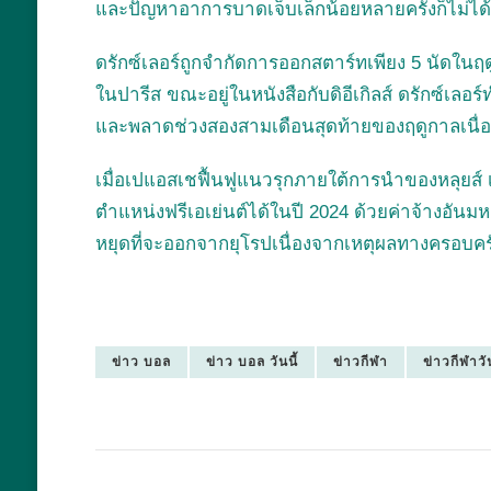
และปัญหาอาการบาดเจ็บเล็กน้อยหลายครั้งก็ไม่ได
ดรักซ์เลอร์ถูกจำกัดการออกสตาร์ทเพียง 5 นัดในฤดู
ในปารีส ขณะอยู่ในหนังสือกับดิอีเกิลส์ ดรักซ์เล
และพลาดช่วงสองสามเดือนสุดท้ายของฤดูกาลเนื่อ
เมื่อเปแอสเชฟื้นฟูแนวรุกภายใต้การนำของหลุยส์
ตำแหน่งฟรีเอเย่นต์ได้ในปี 2024 ด้วยค่าจ้างอันมห
หยุดที่จะออกจากยุโรปเนื่องจากเหตุผลทางครอบคร
ข่าว บอล
ข่าว บอล วันนี้
ข่าวกีฬา
ข่าวกีฬาวัน