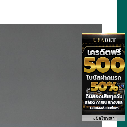
x ปิดโฆษณา