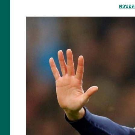
ผลบอล