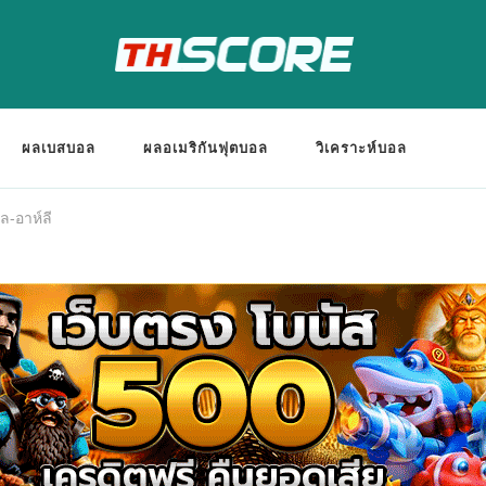
บอลล่าสุด ดูผลบอล ผลบาส Thscorevi
สสด thscore mobi เรตบอล
ผลเบสบอล
ผลอเมริกันฟุตบอล
วิเคราะห์บอล
ัล-อาห์ลี