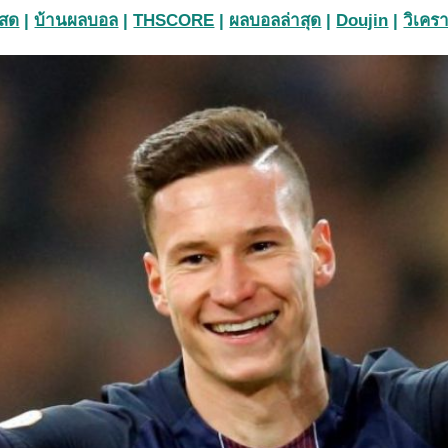
สด
|
บ้านผลบอล
|
THSCORE
|
ผลบอลล่าสุด
|
Doujin
|
วิเคร