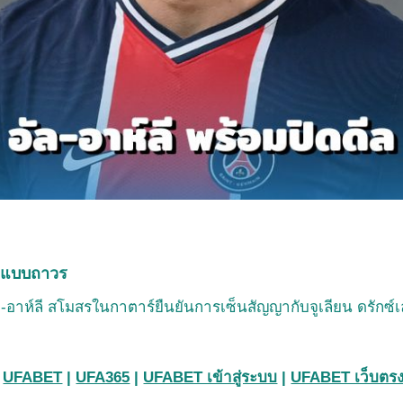
ร์ แบบถาวร
ล-อาห์ลี สโมสรในกาตาร์ยืนยันการเซ็นสัญญากับจูเลียน ดรักซ
UFABET
|
UFA365
|
UFABET เข้าสู่ระบบ
|
UFABET เว็บตร