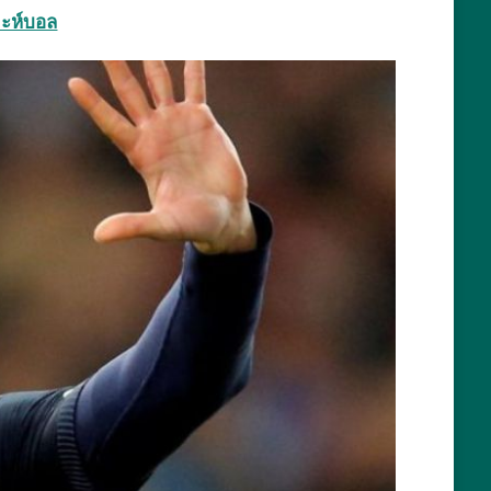
าะห์บอล