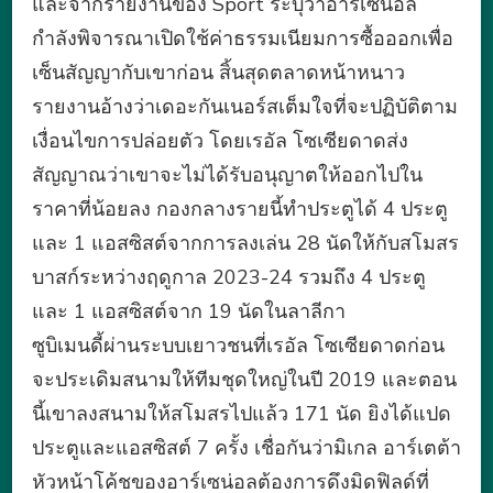
และจากรายงานของ Sport ระบุว่าอาร์เซนอล
กำลังพิจารณาเปิดใช้ค่าธรรมเนียมการซื้อออกเพื่อ
เซ็นสัญญากับเขาก่อน สิ้นสุดตลาดหน้าหนาว
รายงานอ้างว่าเดอะกันเนอร์สเต็มใจที่จะปฏิบัติตาม
เงื่อนไขการปล่อยตัว โดยเรอัล โซเซียดาดส่ง
สัญญาณว่าเขาจะไม่ได้รับอนุญาตให้ออกไปใน
ราคาที่น้อยลง กองกลางรายนี้ทำประตูได้ 4 ประตู
และ 1 แอสซิสต์จากการลงเล่น 28 นัดให้กับสโมสร
บาสก์ระหว่างฤดูกาล 2023-24 รวมถึง 4 ประตู
และ 1 แอสซิสต์จาก 19 นัดในลาลีกา
ซูบิเมนดี้ผ่านระบบเยาวชนที่เรอัล โซเซียดาดก่อน
จะประเดิมสนามให้ทีมชุดใหญ่ในปี 2019 และตอน
นี้เขาลงสนามให้สโมสรไปแล้ว 171 นัด ยิงได้แปด
ประตูและแอสซิสต์ 7 ครั้ง เชื่อกันว่ามิเกล อาร์เตต้า
หัวหน้าโค้ชของอาร์เซน่อลต้องการดึงมิดฟิลด์ที่