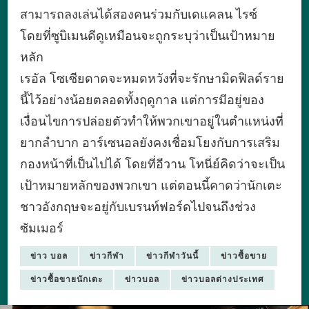
สามารถลงเล่นได้สองคนร่วมกับเดแคลน ไรซ์
โดยที่ซูบิเมนดีดูเหมือนจะถูกระบุว่าเป็นเป้าหมาย
หลัก
เรอัล โซเซียดาดจะหมดหวังที่จะรักษามิดฟิลด์ราย
นี้ไว้อย่างน้อยตลอดทั้งฤดูกาล แต่การมีอยู่ของ
เงื่อนไขการปล่อยตัวทำให้พวกเขาอยู่ในตำแหน่งที่
ยากลำบาก อาร์เซนอลยังคงเชื่อมโยงกับการเสริม
กองหน้าที่เป็นไปได้ โดยที่อีวาน โทนี่ย์คิดว่าจะเป็น
เป้าหมายหลักของพวกเขา แต่ตอนนี้คาดว่านักเตะ
ชาวอังกฤษจะอยู่กับเบรนท์ฟอร์ดไปจนถึงช่วง
ซัมเมอร์
ข่าว บอล
ข่าวกีฬา
ข่าวกีฬาวันนี้
ข่าวซื้อขาย
ข่าวซื้อขายนักเตะ
ข่าวบอล
ข่าวบอลต่างประเทศ