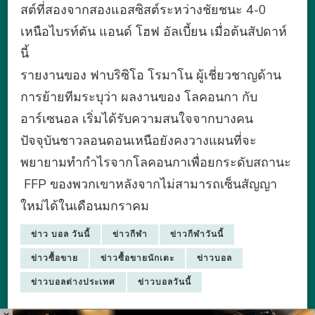
สต์ที่สองจากสองแอสซิสต์ระหว่างชัยชนะ 4-0
เหนือไบรท์ตัน แอนด์ โฮฟ อัลเบี้ยน เมื่อต้นสัปดาห์
นี้
รายงานของ ฟาบริซิโอ โรมาโน ผู้เชี่ยวชาญด้าน
การย้ายทีมระบุว่า ผลงานของ โลคอนกา กับ
อาร์เซนอล เริ่มได้รับความสนใจจากบางคน
ปัจจุบันชาวลอนดอนเหนือยังคงวางแผนที่จะ
พยายามทํากําไรจากโลคอนกาเพื่อยกระดับสถานะ
FFP ของพวกเขาหลังจากไม่สามารถเซ็นสัญญา
ใหม่ได้ในเดือนมกราคม
ข่าว บอล วันนี้
ข่าวกีฬา
ข่าวกีฬาวันนี้
ข่าวซื้อขาย
ข่าวซื้อขายนักเตะ
ข่าวบอล
ข่าวบอลต่างประเทศ
ข่าวบอลวันนี้