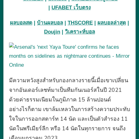
|
UFABET เว็บตรง
ผลบอลสด
|
บ้านผลบอล
|
THSCORE
|
ผลบอลล่าสุด
|
Doujin
|
วิเคราะห์บอล
มีความหวังสูงสำหรับกองกลางรายนี้เมื่อเขาเปลี่ยน
จากอันเดอร์เลชท์มาเป็นทีมกันเนอร์สในปี 2021
ด้วยค่าธรรมเนียมในภูมิภาค 15 ล้านปอนด์
อย่างไรก็ตาม เขาล้มเหลวในการสร้างความประทับ
ใจในการออกสตาร์ท 14 นัด และเป็นตัวสำรอง 11
นัดในพรีเมียร์ลีก หรือ 14 นัดในทุกรายการ จนถึง
เดือนมกราคม 2023