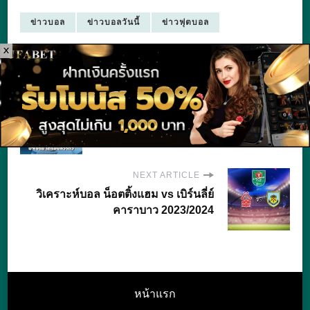
ข่าวบอล
ข่าวบอลวันนี้
ข่าวฟุตบอล
X
PREVIOUS ARTICLE
เสือใต้ เตรียมคว้าตัว เอริก ดายเออร์
NEXT ARTICLE
วิเคราะห์บอล น็อตติ้งแฮม vs เบิร์นลี่ย์
คาราบาว 2023/2024
หน้าแรก