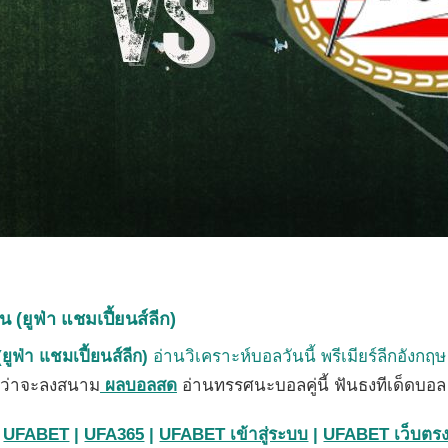
 (ยูฟ่า แชมเปี้ยนส์ลีก)
ยูฟ่า แชมเปี้ยนส์ลีก)
อ่านวิเคราะห์บอลวันนี้ พรีเมียร์ลีกอังกฤ
าดว่าจะลงสนาม
ผลบอลสด
อ่านทรรศนะบอลคู่นี้ ฟันธงทีเด็ดบอล 
UFABET
|
UFA365
|
UFABET เข้าสู่ระบบ
|
UFABET เว็บตร