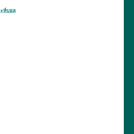
าะห์บอล