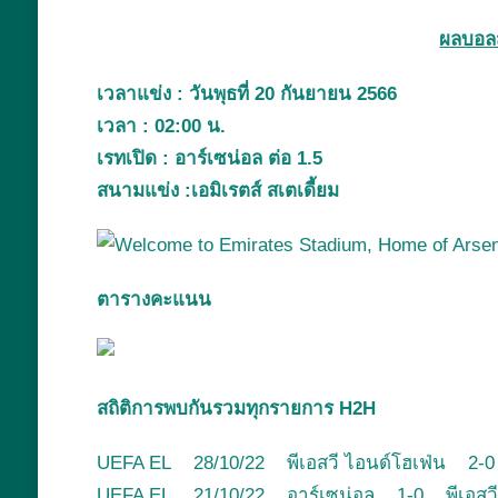
ผลบอล
เวลาแข่ง : วันพุธที่ 20 กันยายน 2566
เวลา : 02:00 น.
เรทเปิด : อาร์เซน่อล ต่อ 1.5
สนามแข่ง :เอมิเรตส์ สเตเดี้ยม
ตารางคะแนน
สถิติการพบกันรวมทุกรายการ H2H
UEFA EL 28/10/22 พีเอสวี ไอนด์โฮเฟ่น 2-0
UEFA EL 21/10/22 อาร์เซน่อล 1-0 พีเอสวี 