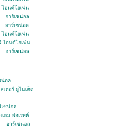
ไอนด์โฮเฟ่น
 อาร์เซน่อล
 อาร์เซน่อล
ไอนด์โฮเฟ่น
 ไอนด์โฮเฟ่น
 อาร์เซน่อล
น่อล
ตอร์ ยูไนเต็ด
เซน่อล
แฮม ฟอเรสต์
1 อาร์เซน่อล
ก