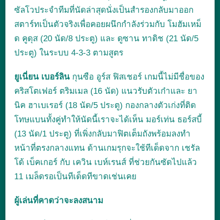
ซัลโวประจำทีมที่นัดล่าสุดนั่งเป็นสำรองกลับมาออก
สตาร์ทเป็นตัวจริงเพื่อคอยผนึกกำลังร่วมกับ โมฮัมเหม็
ด คูดุส (20 นัด/8 ประตู) และ ดูซาน ทาดิช (21 นัด/5
ประตู) ในระบบ 4-3-3 ตามสูตร
ยูเนี่ยน เบอร์ลิน
กุนซือ อูร์ส ฟิสเชอร์ เกมนี้ไม่มีชื่อของ
คริสโตเฟอร์ ตริมเมล (16 นัด) แนวรับตัวเก๋าและ ยา
นิค ฮาเบเรอร์ (18 นัด/5 ประตู) กองกลางตัวเก่งที่ติด
โทษแบนทั้งคู่ทำให้นัดนี้เราจะได้เห็น มอร์เท่น ธอร์สบี้
(13 นัด/1 ประตู) ที่เพิ่งกลับมาฟิตเต็มถังพร้อมลงทำ
หน้าที่ตรงกลางแทน ด้านเกมรุกจะใช้ทีเด็ดจาก เชรัล
โด้ เบ็คเกอร์ กับ เควิน เบห์เรนส์ ที่ช่วยกันซัดไปแล้ว
11 เมล็ดรอเป็นทีเด็ดทีขาดเช่นเคย
ผู้เล่นที่คาดว่าจะลงสนาม