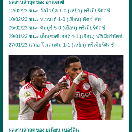
ผลงานล่าสุดของ อาแจกซ์
12/02/23 ชนะ วัลไวย์ค 1-0 (เหย้า) พรีเมียร์ดัตช์
10/02/23 ชนะ ทเวนเต้ 1-0 (เยือน) ดัตช์ คัพ
05/02/23 ชนะ คัมบูร์ 5-0 (เยือน) พรีเมียร์ดัตช์
29/01/23 ชนะ เอ็กเซลซิเออร์ 4-1 (เยือน) พรีเมียร์ดัตช์
27/01/23 เสมอ โวเลนดัม 1-1 (เหย้า) พรีเมียร์ดัตช์
ผลงานล่าสุดของ ยูเนี่ยน เบอร์ลิน