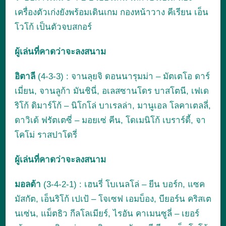
เครื่องตัวเก่งยังพร้อมเดินเกม กองหน้าวาง คีเรียน เอ็น
โวโก้ เป็นตัวจบสกอร์
ผู้เล่นที่คาดว่าจะลงสนาม
อิตาลี
(4-3-3) : จานลุยจิ ดอนนารุมม่า – มัตเตโอ ดาร์
เมี่ยน, จานลูก้า มันชินี่, อเลสซานโดร บาสโตนี, เฟเด
ริโก้ ดิมาร์โก้ – นิโกโล่ บาเรลล่า, มานูเอล โลคาเตลลี่,
ดาวิเด้ ฟรัตเตซี่ – มอยเซ่ คีน, โดเมนิโก้ เบราร์ดี้, จา
โคโม่ ราสปาโดรี่
ผู้เล่นที่คาดว่าจะลงสนาม
มอลต้า
(3-4-2-1) : เฮนรี่ โบเนลโล่ – ยีน บอร์ก, แซค
มัสกัต, เอ็นริโก้ เปเป้ – โจเซฟ เอมบ็อง, บียอร์น คริสเต
นเซ่น, แม็ตธิว กีลโลเมียร์, ไรอัน คาเมนซูลี่ – เยอร์