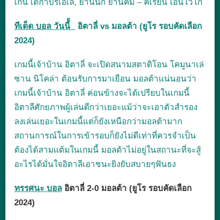
เก้น เดกาบริเอเล่, ยานนิก ยานคัม – คีเรียน เอ็นโวโก้
ทีเด็ด บอล วันนี้้
อิตาลี่ vs มอลต้า (ยูโร รอบคัดเลือก
2024)
เกมนี้เจ้าบ้าน อิตาลี่ จะเปิดสนามสตาดิโอน โคมูนาเล่
ซาน นิโคล่า ต้อนรับการมาเยือน มอลต้าแน่นอนว่า
เกมนี้เจ้าบ้าน อิตาลี่ ค่อนข้างจะได้เปรียบในเกมนี้
อิตาลีศักยภาพผู้เล่นดีกว่าเยอะแม้ว่าจะเอาตัวสำรอง
ลงเล่นเยอะในเกมนี้แต่ก็ยังเหนือกว่ามอลต้ามาก
สถานการณ์ในการเข้ารอบก็ยังไม่ดีเท่าที่ควรจำเป็น
ต้องได้สามแต้มในเกมนี้ มอลต้าไม่อยู่ในสถานะที่จะสู้
อะไรได้มั่นใจอิตาลีเอาชนะยิงยับสบายๆฟันธง
ทรรศนะ บอล
อิตาลี่ 2-0 มอลต้า (ยูโร รอบคัดเลือก
2024)