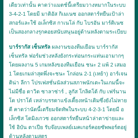
เดียวเท่านั้น คาดว่าแมตช์นี้เตรียมวางหมากในระบบ
3-4-2-1 โดยมี มาติอัส กิเมเนซ ออกสตาร์ทยืนเป้าล่า
สกอร์และใช้ อเล็กซิส กาเนโล่ กับ ไบรอัน มาร์ติเนซ
เป็นสองกลางรุกคอยสนับสนุนอยู่ด้านหลังตามระเบียบ
บาร์รากัส เซ็นทรัล
ผลงานของทีมเยือน บาร์รากัส
เซ็นทรัล ฟอร์มช่วงหลังยังกระท่อนกระแท่นเอามากๆ
โดยผลงาน 5 เกมหลังของทีมเยือน ชนะ 2 แพ้ 2 เสมอ
1 โดยเกมล่าสุดพึ่งจะชนะ โกล่อน 2-1 (เหย้า) อาร์เจน
ติน่า ลีกา โปรเฟสชั่นนัลส่วนสภาพนักเตะในเกมนี้จะ
ไม่มีชื่อ ดาวิด ซาลาซ่าร์ , ลูกัส โกลิตโต้ กับ เฟร์นาน
โด ปราโด้ เหล่าบรรดาแข้งเดี้ยงหน้าเดิมซึ่งยังไม่หาย
ดี คาดว่านัดนี้เตรียมจัดทัพในระบบ 4-2-3-1 โดยมี อ
เล็กซิส โดมิงเกวซ ออกสตาร์ทยืนหน้าล่าตาข่ายและ
ใช้ อิบัน ตาเปีย รับจ๊อบเพลย์เมคเกอร์คอยซัพพอร์ตอยู่
ด้านหลังตามสูตร