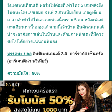
อินเดเพนเดียนเต้ ฟอร์มไม่ค่อยดีเท่าไหร่ 5 เกมหลังยัง
ไม่ชนะใครเลยเสมอ 3 แพ้ 2 ส่วนทีมเยือน เอสตูเดียน
เตส กลับทำได้ไม่เลวเลยช่วงนี้เพราะ 5 เกมหลังแพ้แค่
เกมเดียวเท่านั้นมองแล้วเกมนี้เจ้าบ้าน อินดิเพนเดนเต้
น่าจะอาศัยการเล่นในบ้านและศักยภาพนักเตะที่มีควร
ชัยไปได้อย่างแน่นอนฟันธง
ทรรศนะ บอล
อินดิเพนเดนเต้ 2-0 บาร์รากัส เซ็นทรัล
(อาร์เจนติน่า พรีเมียร์)
ความมั่นใจ : 90%
X
เรทเปิดราคา:
อินดิเพนเดนเต้
ต่อ 0.5
ทีเด็ดบอล
ทีเด็ดบอลวันนี้ฟันธง
ทีเด็ดบอลเต็ง
ทีเด็ดฟุตบอล
วิจารณ์บอล
วิเคราะห์บอลคืนนี้