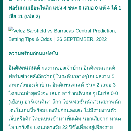
ฟอร์มเกมเยือนในลีก แข่ง 4 ชนะ 0 เสมอ 0 แพ้ 4 ได้ 1
เสีย 11 (เฟส 2)
ความพร้อมก่อนแข่งขัน
อินดิเพนเดนเต้
ผลงานของเจ้าบ้าน อินดิเพนเดนเต้
ฟอร์มช่วงหลังถือว่าอยู้ในระดับกลางๆโดยผลงาน 5
เกมหลังของเจ้าบ้าน อินดิเพนเดนเต้ ชนะ 2 เสมอ 3
โดยเกมล่าสุดพึ่งจะ เสมอ อาร์เจนตินอส จูเนียร์ส 0-0
(เยือน) อาร์เจนติน่า ลีกา โปรเฟสชั่นนัลส่วนสภาพนัก
เตะในเกมนี้พร้อมของทีมก่อนลงเตะ ไม่มีรายงานตัว
เจ็บหรือติดโทษแบนเข้ามาเพิ่มเติม นอกเสียจาก มาเต
โอ บาร์เซีย แดนกลางวัย 22 ปีซึ่งเดี้ยงอยู่เพียงราย