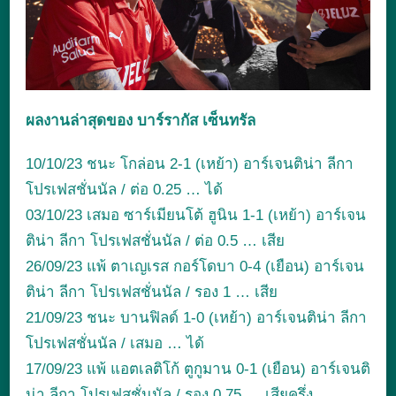
ผลงานล่าสุดของ บาร์รากัส เซ็นทรัล
10/10/23 ชนะ โกล่อน 2-1 (เหย้า) อาร์เจนติน่า ลีกา
โปรเฟสชั่นนัล / ต่อ 0.25 … ได้
03/10/23 เสมอ ซาร์เมียนโต้ ฮูนิน 1-1 (เหย้า) อาร์เจน
ติน่า ลีกา โปรเฟสชั่นนัล / ต่อ 0.5 … เสีย
26/09/23 แพ้ ตาเญเรส กอร์โดบา 0-4 (เยือน) อาร์เจน
ติน่า ลีกา โปรเฟสชั่นนัล / รอง 1 … เสีย
21/09/23 ชนะ บานฟิลด์ 1-0 (เหย้า) อาร์เจนติน่า ลีกา
โปรเฟสชั่นนัล / เสมอ … ได้
17/09/23 แพ้ แอตเลติโก้ ตูกูมาน 0-1 (เยือน) อาร์เจนติ
น่า ลีกา โปรเฟสชั่นนัล / รอง 0.75 … เสียครึ่ง