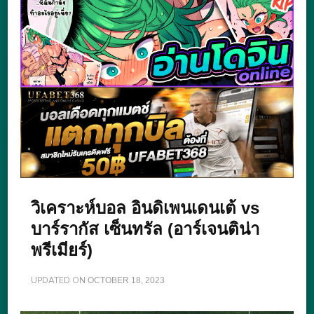
วิเคราะห์บอล อินดิเพนเดนเต้ vs
บาร์รากัส เซ็นทรัล (อาร์เจนติน่า
พรีเมียร์)
UPDATED ON
OCTOBER 18, 2023