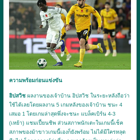
ความพร้อมก่อนแข่งขัน
อิปสวิช
ผลงานของเจ้าบ้าน อิปสวิช ในระยะหลังถือว่า
ใช้ได้เลยโดยผลงาน 5 เกมหลังของเจ้าบ้าน ชนะ 4
เสมอ 1 โดยเกมล่าสุดพึ่งจะชนะ แบล็คเบิร์น 4-3
(เหย้า) แชมเปี้ยนชิพ ส่วนสภาพนักเตะในเกมนี้เช็ค
สภาพของม้าขาวเกมนี้เองก็ยังพร้อม ไม่ได้มีใครหลุด