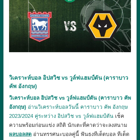
วิเคราะห์บอล อิปสวิช vs วูล์ฟแฮมป์ตัน (คาราบาว
คัพ อังกฤษ)
วิเคราะห์บอล อิปสวิช vs วูล์ฟแฮมป์ตัน (คาราบาว คัพ
อังกฤษ)
อ่านวิเคราะห์บอลวันนี้ คาราบาว คัพ อังกฤษ
2023/2024 คู่ระหว่าง อิปสวิช vs วูล์ฟแฮมป์ตัน
เช็ค
ความพร้อมก่อนแข่ง สถิติ นักเตะที่คาดว่าจะลงสนาม
ผลบอลสด
อ่านทรรศนะบอลคู่นี้ ฟันธงทีเด็ดบอล ทีเด็ด