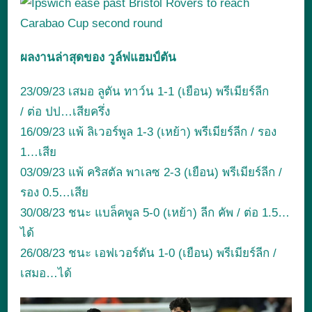
ผลงานล่าสุดของ วูล์ฟแฮมป์ตัน
23/09/23 เสมอ ลูตัน ทาว์น 1-1 (เยือน) พรีเมียร์ลีก
/ ต่อ ปป…เสียครึ่ง
16/09/23 แพ้ ลิเวอร์พูล 1-3 (เหย้า) พรีเมียร์ลีก / รอง
1…เสีย
03/09/23 แพ้ คริสตัล พาเลซ 2-3 (เยือน) พรีเมียร์ลีก /
รอง 0.5…เสีย
30/08/23 ชนะ แบล็คพูล 5-0 (เหย้า) ลีก คัพ / ต่อ 1.5…
ได้
26/08/23 ชนะ เอฟเวอร์ตัน 1-0 (เยือน) พรีเมียร์ลีก /
เสมอ…ได้