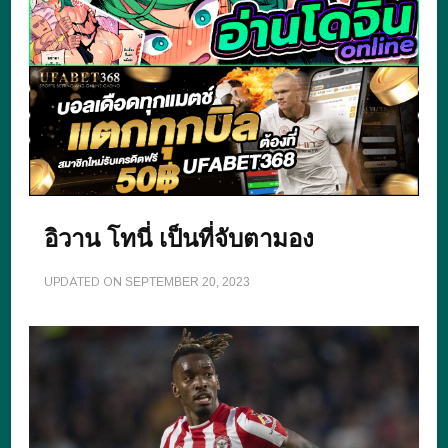
อิวาน โทนี่ เป็นที่จับตามอง
UPDATED ON
SEPTEMBER 20, 2023