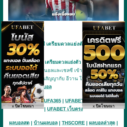
อาร์เซน่อล
เชลซี เตรียมดวลแย่งตัว อิวาน โทนี่ ใน
เดือนมกราคมนี้
อาร์เซน่อล
เชลซี เตรียมดวลแย่งตัว อิวาน โทนี่
มี
รายงานว่าอาร์เซนอลและเชลซี เข้าร่วมการแข่งขัน
ในช่วงต้นเพื่อเซ็นสัญญากับ อีวาน โทนี่ ในเดือน
มกราคม
ข่าวฟุตบอล
UFABET
|
UFA365
|
UFABET เข้าสู่ระบบ
x ปิดโฆษณา
x ปิดโฆษณา
|
UFABET เว็บตรง
ผลบอลสด
|
บ้านผลบอล
|
THSCORE
|
ผลบอลล่าสุด
|