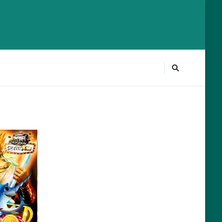
p สรุปผลบอลมื่อคืนทุกลีก