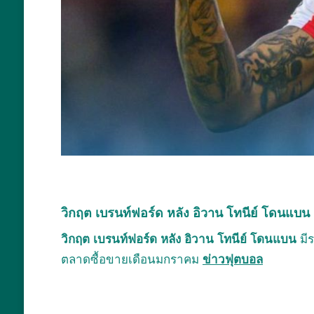
วิกฤต เบรนท์ฟอร์ด หลัง อิวาน โทนีย์ โดนแบ
วิกฤต เบรนท์ฟอร์ด หลัง อิวาน โทนีย์ โดนแบน
มีร
ตลาดซื้อขายเดือนมกราคม
ข่าวฟุตบอล