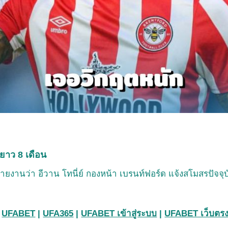
น ยาว
8
เดือน
ายงานว่า อีวาน โทนี่ย์ กองหน้า เบรนท์ฟอร์ด แจ้งสโมสรปัจ
UFABET
|
UFA365
|
UFABET เข้าสู่ระบบ
|
UFABET เว็บตร