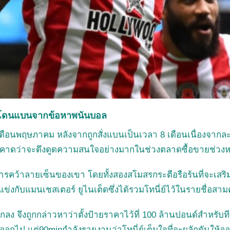
ย์ โดนแบนจากข้อหาพนันบอล
ต่เดือนพฤษภาคม หลังจากถูกสั่งแบนเป็นเวลา 8 เดือนเนื่องจ
์คาดว่าจะดึงดูดความสนใจอย่างมากในช่วงตลาดซื้อขายช่วง
การคว้าลายเซ็นของเขา โดยทั้งสองสโมสรกระตือรือร้นที่จะเส
แข่งกับแมนเชสเตอร์ ยูไนเต็ดซึ่งได้รวมโทนี่ย์ไว้ในรายชื่อสา
 จึงถูกกล่าวหาว่าตั้งป้ายราคาไว้ที่ 100 ล้านปอนด์สำหรับ
ภาพออกไป แต่90minกำลังรายงานว่าโทนี่ย์เต็มใจที่จะผลักดันใ