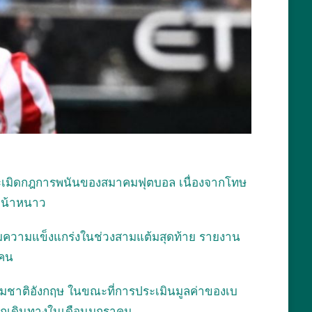
ากละเมิดกฎการพนันของสมาคมฟุตบอล เนื่องจากโทษ
หน้าหนาว
ริมความแข็งแกร่งในช่วงสามแต้มสุดท้าย รายงาน
มคน
ทีมชาติอังกฤษ ในขณะที่การประเมินมูลค่าของเบ
ห้ออกเดินทางในเดือนมกราคม