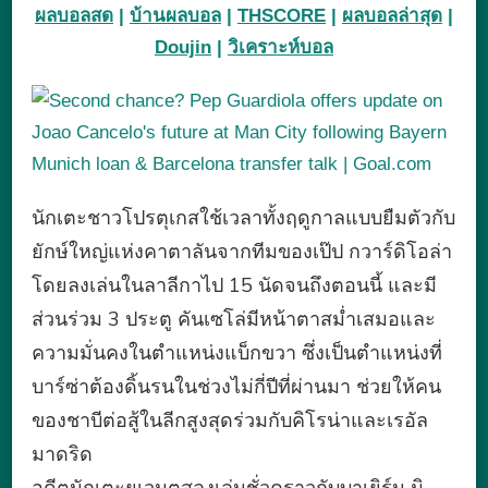
ผลบอลสด
|
บ้านผลบอล
|
THSCORE
|
ผลบอลล่าสุด
|
Doujin
|
วิเคราะห์บอล
นักเตะชาวโปรตุเกสใช้เวลาทั้งฤดูกาลแบบยืมตัวกับ
ยักษ์ใหญ่แห่งคาตาลันจากทีมของเป๊ป กวาร์ดิโอล่า
โดยลงเล่นในลาลีกาไป 15 นัดจนถึงตอนนี้ และมี
ส่วนร่วม 3 ประตู คันเซโล่มีหน้าตาสม่ำเสมอและ
ความมั่นคงในตำแหน่งแบ็กขวา ซึ่งเป็นตำแหน่งที่
บาร์ซ่าต้องดิ้นรนในช่วงไม่กี่ปีที่ผ่านมา ช่วยให้คน
ของชาบีต่อสู้ในลีกสูงสุดร่วมกับคิโรน่าและเรอัล
มาดริด