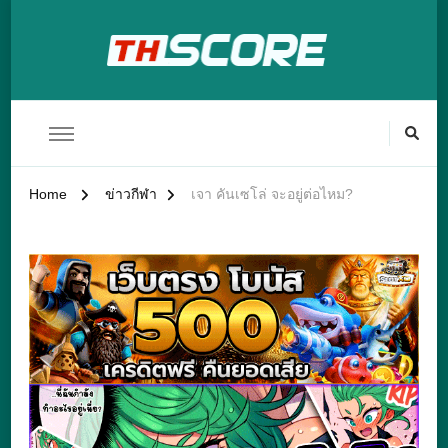
ดูผลบอล Thscore55 อัพเดตผลบอล
ผลบอลสด THSCORE บ้านผลบอล 888 ดูผลบอลล่าสุด ผลบาสสด
thscore mobi เรตบอล
ล่าสุด ดูผลบอล ผลบาส Thscorevip
สรุปผลบอลมื่อคืนทุกลีก
Home
ข่าวกีฬา
เจา คันเซโล่ จะอยู่ต่อไหม?