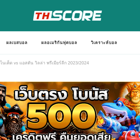
บอลล่าสุด ดูผลบอล ผลบาส Thscorevi
สสด thscore mobi เรตบอล
ผลเบสบอล
ผลอเมริกันฟุตบอล
วิเคราะห์บอล
ไนเต็ด vs แอสตัน วิลล่า พรีเมียร์ลีก 2023/2024