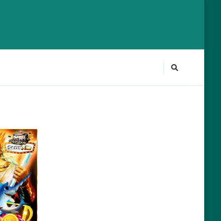
p สรุปผลบอลมื่อคืนทุกลีก