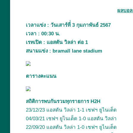
ผลบอล
เวลาแข่ง : วันเสาร์ที่่ 3 กุมภาพันธ์ 2567
เวลา : 00:30 น.
เรทเปิด : แอสตัน วิลล่า ต่อ 1
สนามแข่ง : bramall lane stadium
ตารางคะแนน
สถิติการพบกันรวมทุกรายการ H2H
23/12/23 แอสตัน วิลล่า 1-1 เชฟฯ ยูไนเต็ด
04/03/21 เชฟฯ ยูไนเต็ด 1-0 แอสตัน วิลล่า
22/09/20 แอสตัน วิลล่า 1-0 เชฟฯ ยูไนเต็ด