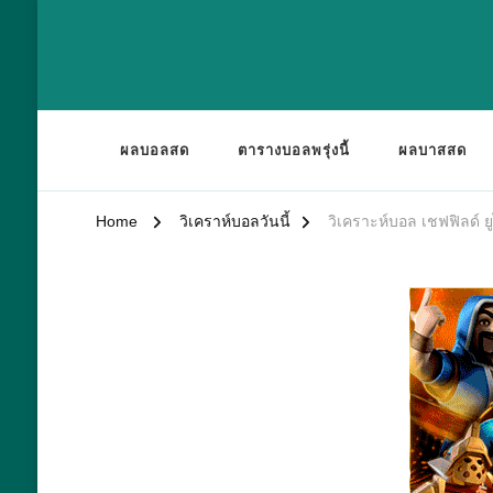
ดูผลบอล Thscore55 อัพเดตผล
ผลบอลสด THSCORE บ้านผลบอล 888 ดูผลบอลล่าสุด ผลบา
ผลบอลสด
ตารางบอลพรุ่งนี้
ผลบาสสด
Home
วิเคราห์บอลวันนี้
วิเคราะห์บอล เชฟฟิลด์ ยู