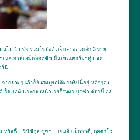
วแบนไป 1 แข้ง รวมไปถึงตัวเจ็บค้างด้วยอีก 3 ราย
าเนล อาห์เหม็ดฮ็อดซิช ยืนเซ็นเตอร์มาคู่ แจ็ค
์นี่
 จากรวมๆแล้วก็ยังสมบูรณ์ดีมาทริปนี้อยู่ หลักๆลง
 ล็องเล่ต์ และกองหน้าเลยก็ส่งผล มูสซ่า ดิอาบี้ ลง
ัสตี้ – วินิซิอุส ซูซ่า – เจมส์ แม็กอาตี้, กุสตาโว่