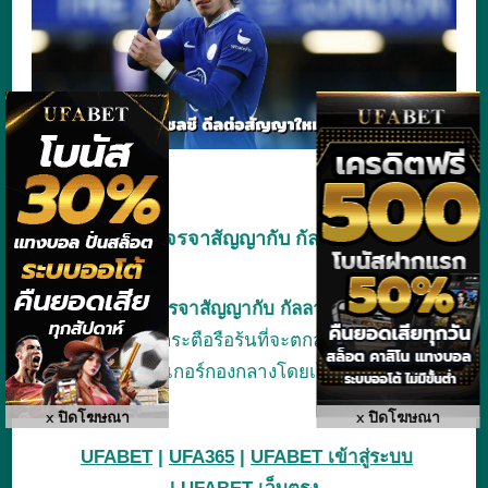
เชลซี พร้อมเร่งเจรจาสัญญากับ กัลลาเกอร์
ใน
ฤดูกาลหน้า
เชลซี พร้อมเร่งเจรจาสัญญากับ กัลลาเกอร์
มีรายงาน
ว่า เชลซีมีความกระตือรือร้นที่จะตกลงสัญญาฉบับใหม่
กับคอเนอร์ กาลาเกอร์กองกลางโดยเร็วที่สุด
ข่าว
ฟุตบอล
x ปิดโฆษณา
x ปิดโฆษณา
UFABET
|
UFA365
|
UFABET เข้าสู่ระบบ