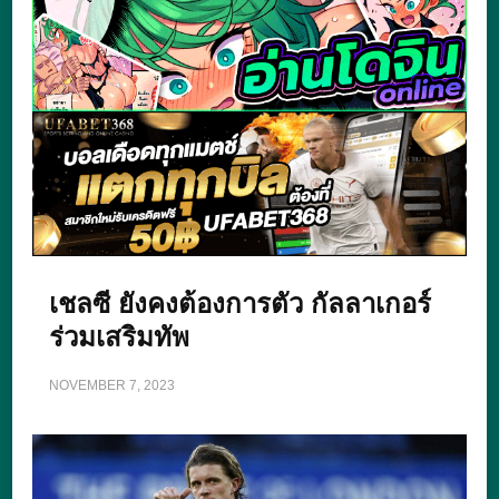
เชลซี ยังคงต้องการตัว กัลลาเกอร์
ร่วมเสริมทัพ
NOVEMBER 7, 2023