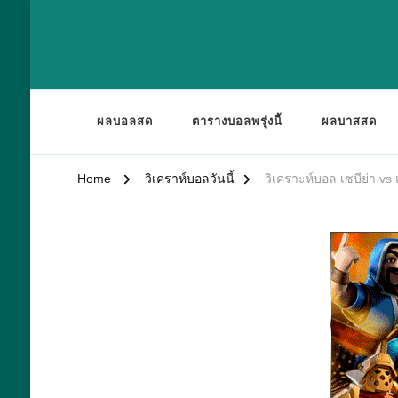
ดูผลบอล Thscore55 อัพเดตผล
ผลบอลสด THSCORE บ้านผลบอล 888 ดูผลบอลล่าสุด ผลบา
ผลบอลสด
ตารางบอลพรุ่งนี้
ผลบาสสด
Home
วิเคราห์บอลวันนี้
วิเคราะห์บอล เซบีย่า v