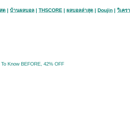
สด
|
บ้านผลบอล
|
THSCORE
|
ผลบอลล่าสุด
|
Doujin
|
วิเคร