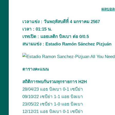
ผลบอล
เวลาแข่ง : วันพฤหัสบดีที่่ 4 มกราคม 2567
เวลา : 01:15 น.
เรทเปิด : แอธเลติก บิลเบา ต่อ 0/0.5
สนามแข่ง : Estadio Ramón Sánchez Pizjuán
ตารางคะแนน
สถิติการพบกันรวมทุกรายการ H2H
28/04/23 แอธ บิลเบา 0-1 เซบีย่า
09/10/22 เซบีย่า 1-1 แอธ บิลเบา
23/05/22 เซบีย่า 1-0 แอธ บิลเบา
12/12/21 แอธ บิลเบา 0-1 เซบีย่า