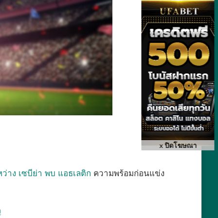
x ปิดโฆษณา
ะหว่าง เซบีย่า พบ แอธเลติก
ความพร้อมก่อนแข่ง
ง