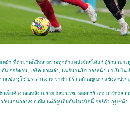
เหย้า ที่ตัวขาดก็มีหลายรายทุกตำแหน่งจัดๆได้แก่ ผู้รักษาประตู
อัน จอร์ดาน, เอริค ลาเมล่า, แฟร์นานโด กองหน้า มาเรียโน่ ดิอา
้จากแข้ง ซูโซ่ ประสานงาน ราฟา มีร์ กดกันอยู่เบาๆแข้งละประต
เจ็บค้าง กองหลัง เยราย อัลบาเรซ, ออสการ์ เดอ มาร์กอส กองกล
้ากับแดนกลางของทีม แต่ก็จูนทีมกันไหวนัดนี้ กอร์ก้า กูรูเซต้