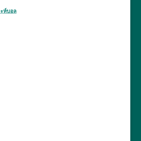
าะห์บอล