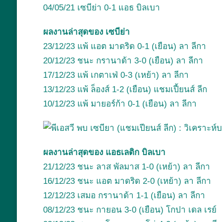
04/05/21 เซบีย่า 0-1 แอธ บิลเบา
ผลงานล่าสุดของ เซบีย่า
23/12/23 แพ้ แอต มาดริด 0-1 (เยือน) ลา ลีกา
20/12/23 ชนะ กรานาด้า 3-0 (เยือน) ลา ลีกา
17/12/23 แพ้ เกตาเฟ่ 0-3 (เหย้า) ลา ลีกา
13/12/23 แพ้ ล็องส์ 1-2 (เยือน) แชมเปี้ยนส์ ลีก
10/12/23 แพ้ มายอร์ก้า 0-1 (เยือน) ลา ลีกา
ผลงานล่าสุดของ แอธเลติก บิลเบา
21/12/23 ชนะ ลาส พัลมาส 1-0 (เหย้า) ลา ลีกา
16/12/23 ชนะ แอต มาดริด 2-0 (เหย้า) ลา ลีกา
12/12/23 เสมอ กรานาด้า 1-1 (เยือน) ลา ลีกา
08/12/23 ชนะ กายอน 3-0 (เยือน) โกปา เดล เรย์