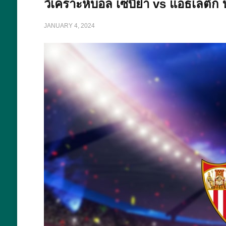
วิเคราะห์บอล เซบีย่า vs แอธเลติก
JANUARY 4, 2024