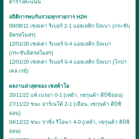
ตารางคะแนน
สถิติการพบกันรวมทุกรายการ H2H
09/08/11 เซสเตา ริเบอร์ 2-1 แอธเลติก บิลเบา (กระชับ
มิตรสโมสร)
12/01/20 เซสเตา ริเบอร์ 0-4 แอธเลติก บิลเบา
(กระชับมิตรสโมสร)
12/01/20 เซสเตา ริเบอร์ 0-4 แอธเลติก บิลเบา (โกปา
เดล เรย์)
ผลงานล่าสุดของ เซสต้าโอ
20/11/22 แพ้ เบรอา 0-1 (เหย้า, เซกุนด้า ดิบิซิออน)
27/11/22 ชนะ อาร์เนโด้ 2-1 (เยือน, เซกุนด้า ดิบิซิ
ออน)
04/12/22 ชนะ ราซิ่ง ริโอฆา 4-0 (เหย้า, เซกุนด้า ดิบิซิ
ออน)