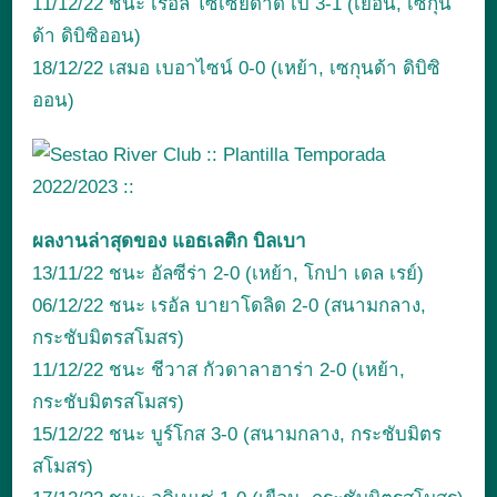
11/12/22 ชนะ เรอัล โซเซียดาด เบ 3-1 (เยือน, เซกุน
ด้า ดิบิซิออน)
18/12/22 เสมอ เบอาไซน์ 0-0 (เหย้า, เซกุนด้า ดิบิซิ
ออน)
ผลงานล่าสุดของ แอธเลติก บิลเบา
13/11/22 ชนะ อัลซีร่า 2-0 (เหย้า, โกปา เดล เรย์)
06/12/22 ชนะ เรอัล บายาโดลิด 2-0 (สนามกลาง,
กระชับมิตรสโมสร)
11/12/22 ชนะ ชีวาส กัวดาลาฮาร่า 2-0 (เหย้า,
กระชับมิตรสโมสร)
15/12/22 ชนะ บูร์โกส 3-0 (สนามกลาง, กระชับมิตร
สโมสร)