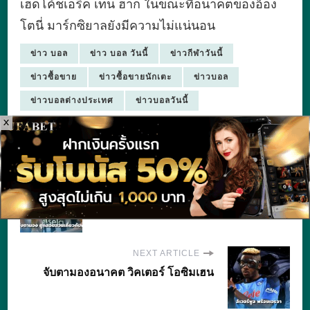
เฮดโค้ชเอริค เทน ฮาก ในขณะที่อนาคตของอ็อง
โตนี่ มาร์กซิยาลยังมีความไม่แน่นอน
ข่าว บอล
ข่าว บอล วันนี้
ข่าวกีฬาวันนี้
ข่าวซื้อขาย
ข่าวซื้อขายนักเตะ
ข่าวบอล
ข่าวบอลต่างประเทศ
ข่าวบอลวันนี้
X
PREVIOUS ARTICLE
โตนาลี กำลังถูกสอบสวน
NEXT ARTICLE
จับตามองอนาคต วิคเตอร์ โอซิมเฮน