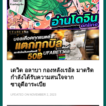
เดวิด อลาบา กองหลังเรอัล มาดริด
กำลังได้รับความสนใจจาก
ซาอุดีอาระเบีย
UPDATED ON
NOVEMBER 2, 2023