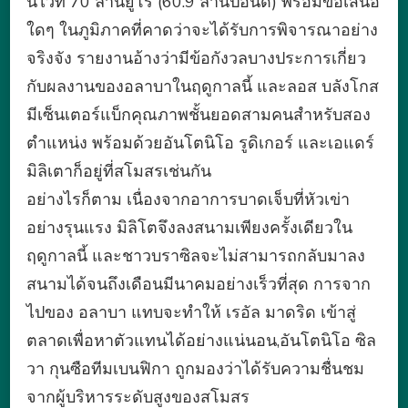
นี้ไว้ที่ 70 ล้านยูโร (60.9 ล้านปอนด์) พร้อมข้อเสนอ
ใดๆ ในภูมิภาคที่คาดว่าจะได้รับการพิจารณาอย่าง
จริงจัง รายงานอ้างว่ามีข้อกังวลบางประการเกี่ยว
กับผลงานของอลาบาในฤดูกาลนี้ และลอส บลังโกส
มีเซ็นเตอร์แบ็กคุณภาพชั้นยอดสามคนสำหรับสอง
ตำแหน่ง พร้อมด้วยอันโตนิโอ รูดิเกอร์ และเอแดร์
มิลิเตาก็อยู่ที่สโมสรเช่นกัน
อย่างไรก็ตาม เนื่องจากอาการบาดเจ็บที่หัวเข่า
อย่างรุนแรง มิลิโตจึงลงสนามเพียงครั้งเดียวใน
ฤดูกาลนี้ และชาวบราซิลจะไม่สามารถกลับมาลง
สนามได้จนถึงเดือนมีนาคมอย่างเร็วที่สุด การจาก
ไปของ อลาบา แทบจะทำให้ เรอัล มาดริด เข้าสู่
ตลาดเพื่อหาตัวแทนได้อย่างแน่นอน,อันโตนิโอ ซิล
วา กุนซือทีมเบนฟิกา ถูกมองว่าได้รับความชื่นชม
จากผู้บริหารระดับสูงของสโมสร