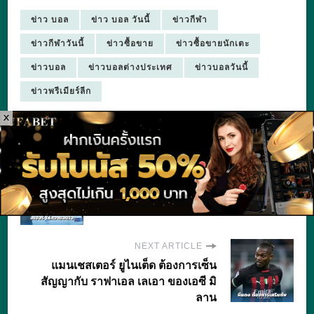
ข่าว บอล
ข่าว บอล วันนี้
ข่าวกีฬา
ข่าวกีฬาวันนี้
ข่าวซื้อขาย
ข่าวซื้อขายนักเตะ
ข่าวบอล
ข่าวบอลต่างประเทศ
ข่าวบอลวันนี้
ข่าวพรีเมียร์ลีก
X
PREVIOUS ARTICLE
ท็อตแนม ฮ็อทสเปอร์ พร้อมที่จะยอมรับ
การเสนอราคา 15 ล้านปอนด์
NEXT ARTICLE
แมนเชสเตอร์ ยูไนเต็ด ต้องการเซ็น
สัญญากับ ราฟาเอล เลเอา ของเอซี มิ
ลาน