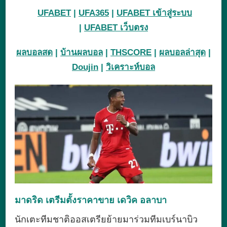
UFABET
|
UFA365
|
UFABET เข้าสู่ระบบ
|
UFABET เว็บตรง
ผลบอลสด
|
บ้านผลบอล
|
THSCORE
|
ผลบอลล่าสุด
|
Doujin
|
วิเคราะห์บอล
มาดริด เตรีมตั้งราคาขาย เดวิค อลาบา
นักเตะทีมชาติออสเตรียย้ายมาร่วมทีมเบร์นาบิว