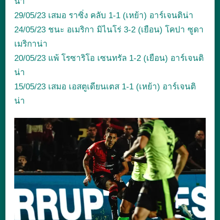
น่า
29/05/23 เสมอ ราซิ่ง คลับ 1-1 (เหย้า) อาร์เจนติน่า
24/05/23 ชนะ อเมริกา มิไนโร่ 3-2 (เยือน) โคปา ซูดา
เมริกาน่า
20/05/23 แพ้ โรซาริโอ เซนทรัล 1-2 (เยือน) อาร์เจนติ
น่า
15/05/23 เสมอ เอสตูเดียนเตส 1-1 (เหย้า) อาร์เจนติ
น่า