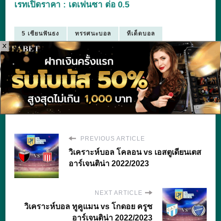
เรทเปิดราคา : เดเฟนซา ต่อ 0.5
5 เซียนฟันธง
ทรรศนะบอล
ทีเด็ดบอล
X
ทีเด็ดบอลวันนี้ฟันธง
ทีเด็ดบอลเต็ง
ทีเด็ดบ้านบอล
ทีเด็ดฟุตบอล
ทีเด็ดล้มโต๊ะ
วิเคราะห์บอลคืนนี้
เซียนสเต็ป
PREVIOUS ARTICLE
วิเคราะห์บอล โคลอน vs เอสตูเดียนเตส
อาร์เจนติน่า 2022/2023
NEXT ARTICLE
วิเคราะห์บอล ทูคูแมน vs โกดอย ครูซ
อาร์เจนติน่า 2022/2023