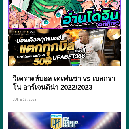
วิเคราะห์บอล เดเฟนซา vs เบลกรา
โน่ อาร์เจนติน่า 2022/2023
JUNE 13, 2023