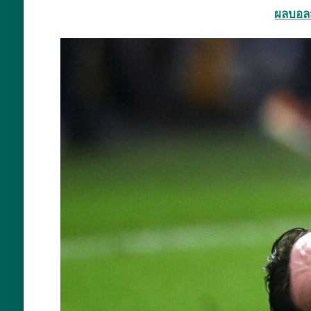
ผลบอล