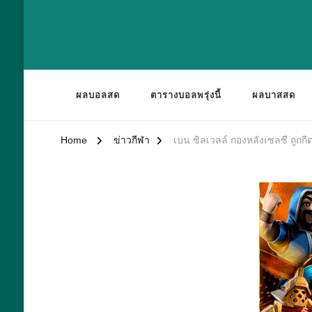
ดูผลบอล Thscore55 อัพเดตผล
ผลบอลสด THSCORE บ้านผลบอล 888 ดูผลบอลล่าสุด ผลบา
ผลบอลสด
ตารางบอลพรุ่งนี้
ผลบาสสด
Home
ข่าวกีฬา
เบน ชิลเวลล์ กองหลังเชลซี ถูกก