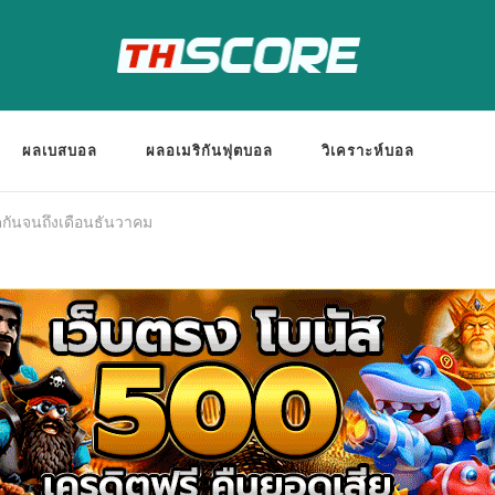
บอลล่าสุด ดูผลบอล ผลบาส Thscorevi
สสด thscore mobi เรตบอล
ผลเบสบอล
ผลอเมริกันฟุตบอล
วิเคราะห์บอล
ีดกันจนถึงเดือนธันวาคม