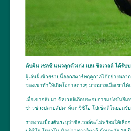
ดับฝัน เชลซี แนวลุกตัวเก่ง เบน ชิลเวลล์ ได้รั
ผู้เล่นฝั่งซ้ายรายนี้ออกสตาร์ทฤดูกาลได้อย่างหลา
ของเขาทำให้เกิดโอกาสต่างๆ มากมายเมื่อเขาได้เป็
เมื่อเขากลับมา ชิลเวลล์เกือบจะจบการแข่งขันอี
ข่าวช่วงปลายสัปดาห์เมาริซิโอ โปเช็ตติโน่ยอมรับ
รายงานเบื้องต้นระบุว่าชิลเวลล์จะไม่พร้อมให้เ
บริซิโอ โรมาโน นักข่าวชาวอิตาลี นักเตะวัย 26 ปี