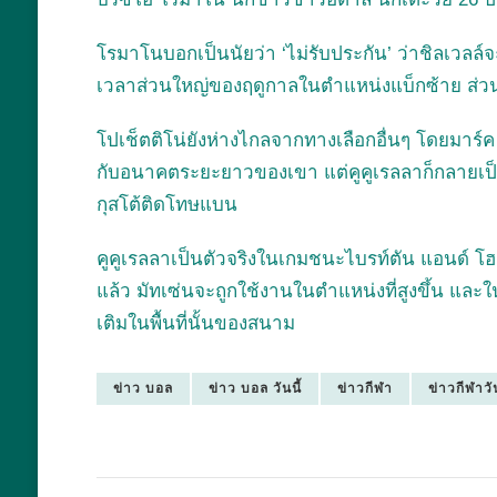
โรมาโนบอกเป็นนัยว่า ‘ไม่รับประกัน’ ว่าชิลเวลล์จ
เวลาส่วนใหญ่ของฤดูกาลในตำแหน่งแบ็กซ้าย ส่ว
โปเช็ตติโน่ยังห่างไกลจากทางเลือกอื่นๆ โดยมาร์ค
กับอนาคตระยะยาวของเขา แต่คูคูเรลลาก็กลายเป
กุสโต้ติดโทษแบน
คูคูเรลลาเป็นตัวจริงในเกมชนะไบรท์ตัน แอนด์ โฮฟ 
แล้ว มัทเซ่นจะถูกใช้งานในตำแหน่งที่สูงขึ้น แ
เติมในพื้นที่นั้นของสนาม
ข่าว บอล
ข่าว บอล วันนี้
ข่าวกีฬา
ข่าวกีฬาวัน