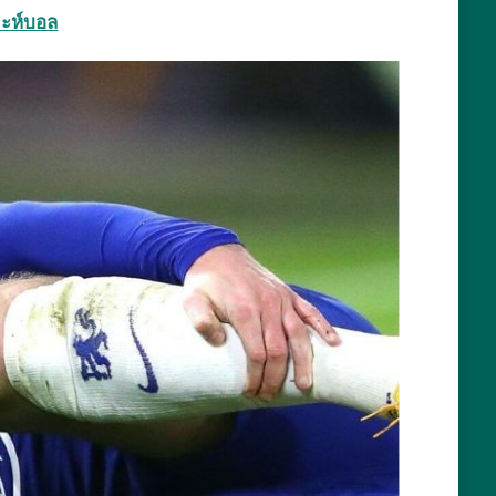
าะห์บอล