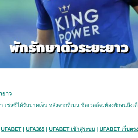
ักยาว
า เชลซีได้รับบาดเจ็บ หลังจากที่เบน ชิลเวลล์จะต้องพักจนถึง
UFABET
|
UFA365
|
UFABET เข้าสู่ระบบ
|
UFABET เว็บตร