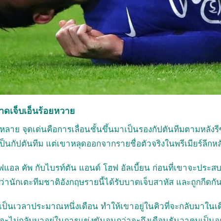
บบาดเจ็บเอ็นร้อยหวาย
กหลาย จุดเด่นคือการเลื่อนชั้นขึ้นมาเป็นรองกัปตันทีมตามหลัง
นกัปตันทีม แต่เขาหลุดออกจากรายชื่อตัวจริงในพรีเมียร์ลีกหล
เอฟแอล คัพ กับไบรท์ตัน แอนด์ โฮฟ อัลเบี้ยน ก่อนที่เขาจะป
ว่านักเตะทีมชาติอังกฤษรายนี้ได้รับบาดเจ็บสาหัส และถูกกีดกั
ลือกเป็นเวลาประมาณหนึ่งเดือน ทำให้เขาอยู่ในคิวที่จะกลับ
จะไม่กลับมาอยู่ในการแข่งขันจนกว่าจะถึงเดือนธันวาคมเป็นอย่า