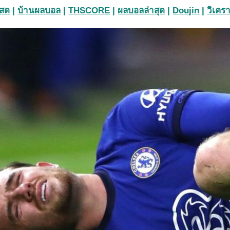
สด
|
บ้านผลบอล
|
THSCORE
|
ผลบอลล่าสุด
|
Doujin
|
วิเคร