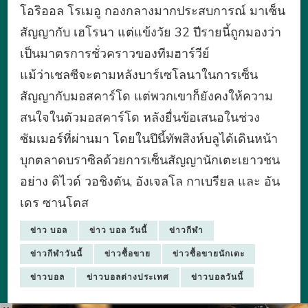
โอริออล โรเมอู กองกลางมากประสบการณ์ มาเซ็น
สัญญากับ เฮโรนา แต่แข้งวัย 32 ปีรายนี้ถูกมองว่า
เป็นมาตรการชั่วคราวของทีมฮาร์วีย์
แม้ว่าเชลซีจะตามหลังบาร์เซโลนาในการเซ็น
สัญญากับมอสคาร์โด แต่พวกเขาก็ยังคงให้ความ
สนใจในตัวมอสคาร์โด หลังยื่นข้อเสนอในช่วง
ซัมเมอร์ที่ผ่านมา โดยในปีนี้ทัพสิงห์บลูได้เดินหน้า
บุกตลาดบราซิลด้วยการเซ็นสัญญานักเตะเยาวชน
อย่าง ดิไวด์ วอชิงตัน, อังเจลโล กาเบรียล และ อัน
เดร ซานโตส
ข่าว บอล
ข่าว บอล วันนี้
ข่าวกีฬา
ข่าวกีฬาวันนี้
ข่าวซื้อขาย
ข่าวซื้อขายนักเตะ
ข่าวบอล
ข่าวบอลต่างประเทศ
ข่าวบอลวันนี้