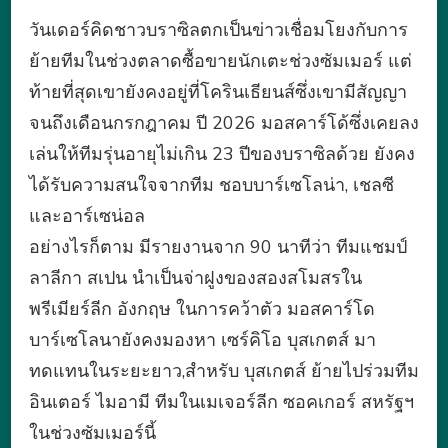
วันเดอร์คิดชาวบราซิลตกเป็นข่าวเชื่อมโยงกับการ
ย้ายทีมในช่วงตลาดซื้อขายนักเตะช่วงซัมเมอร์ แต่
ท้ายที่สุดเขายังคงอยู่ที่โครินเธียนส์ซึ่งเขามีสัญญา
จนถึงเดือนกรกฎาคม ปี 2026 มอสคาร์โด้ซึ่งเคยลง
เล่นให้ทีมรุ่นอายุไม่เกิน 23 ปีของบราซิลด้วย ยังคง
ได้รับความสนใจจากทีม ชอบบาร์เซโลน่า, เชลซี
และอาร์เซน่อล
อย่างไรก็ตาม มีรายงานจาก 90 นาทีว่า ทีมแชมป์
ลาลีกา สเปน นำเป็นจ่าฝูงของสองสโมสรใน
พรีเมียร์ลีก อังกฤษ ในการคว้าตัว มอสคาร์โด
บาร์เซโลนายังคงมองหา เซร์คิโอ บุสเกตส์ มา
ทดแทนในระยะยาว,สำหรับ บุสเกตส์ ย้ายไปร่วมทีม
อินเตอร์ ไมอามี ทีมในเมเจอร์ลีก ซอคเกอร์ สหรัฐฯ
ในช่วงซัมเมอร์นี้