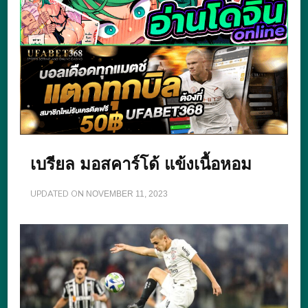
เบรียล มอสคาร์โด้ แข้งเนื้อหอม
UPDATED ON
NOVEMBER 11, 2023