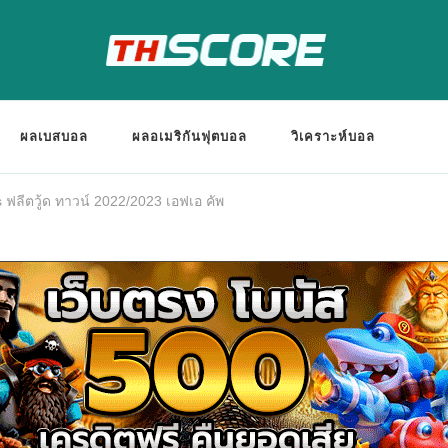
บอลล่าสุด ดูผลบอล ผลบาส Thscorevi
สสด thscore mobi เรตบอล
ผลเบสบอล
ผลอเมริกันฟุตบอล
วิเคราะห์บอล
 vs ฟลีตวู้ด ทาวน์ 2022/2023 เอฟเอ คัพ