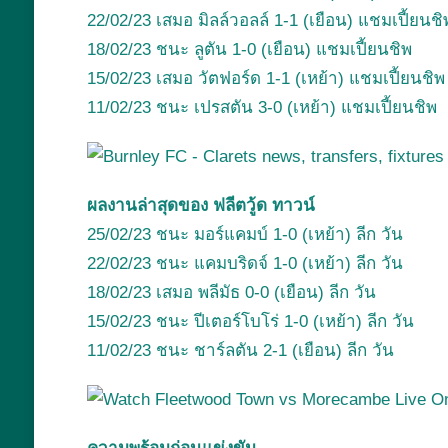
22/02/23 เสมอ มิลล์วอลล์ 1-1 (เยือน) แชมเปี้ยนชิ
18/02/23 ชนะ ลูตัน 1-0 (เยือน) แชมเปี้ยนชิพ
15/02/23 เสมอ วัตฟอร์ด 1-1 (เหย้า) แชมเปี้ยนชิพ
11/02/23 ชนะ เปรสตัน 3-0 (เหย้า) แชมเปี้ยนชิพ
ผลงานล่าสุดของ ฟลีตวู้ด ทาวน์
25/02/23 ชนะ มอร์แคมบ์ 1-0 (เหย้า) ลีก วัน
22/02/23 ชนะ แคมบริดจ์ 1-0 (เหย้า) ลีก วัน
18/02/23 เสมอ พลีมัธ 0-0 (เยือน) ลีก วัน
15/02/23 ชนะ ปีเตอร์โบโร่ 1-0 (เหย้า) ลีก วัน
11/02/23 ชนะ ชาร์ลตัน 2-1 (เยือน) ลีก วัน