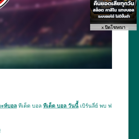
x ปิดโฆษณา
าะห์บอล
ทีเด็ด บอล
ทีเด็ด บอล วันนี้้
เบิร์นลี่ย์ พบ ฟ
ง