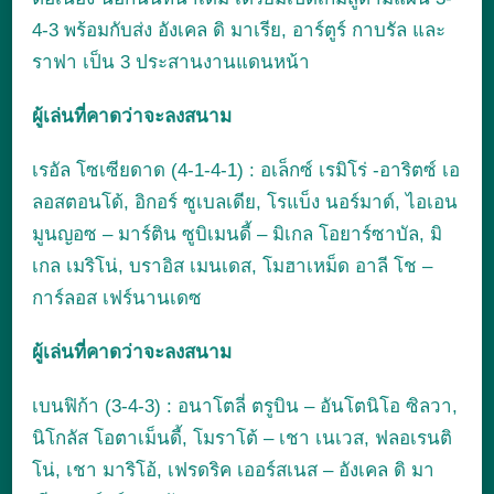
4-3 พร้อมกับส่ง อังเคล ดิ มาเรีย, อาร์ตูร์ กาบรัล และ
ราฟา เป็น 3 ประสานงานแดนหน้า
ผู้เล่นที่คาดว่าจะลงสนาม
เรอัล โซเซียดาด (4-1-4-1) : อเล็กซ์ เรมิโร่ -อาริตซ์ เอ
ลอสตอนโด้, อิกอร์ ซูเบลเดีย, โรแบ็ง นอร์มาด์, ไอเอน
มูนญอซ – มาร์ติน ซูบิเมนดี้ – มิเกล โอยาร์ซาบัล, มิ
เกล เมริโน่, บราอิส เมนเดส, โมฮาเหม็ด อาลี โช –
การ์ลอส เฟร์นานเดซ
ผู้เล่นที่คาดว่าจะลงสนาม
เบนฟิก้า (3-4-3) : อนาโตลี่ ตรูบิน – อันโตนิโอ ซิลวา,
นิโกลัส โอตาเม็นดี้, โมราโต้ – เชา เนเวส, ฟลอเรนติ
โน่, เชา มาริโอ้, เฟรดริค เออร์สเนส – อังเคล ดิ มา