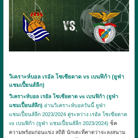
วิเคราะห์บอล เรอัล โซเซียดาด vs เบนฟิก้า (ยูฟ่า
แชมเปี้ยนส์ลีก)
วิเคราะห์บอล เรอัล โซเซียดาด vs เบนฟิก้า (ยูฟ่า
แชมเปี้ยนส์ลีก)
อ่านวิเคราะห์บอลวันนี้ ยูฟ่า
แชมเปี้ยนส์ลีก 2023/2024 คู่ระหว่าง เรอัล โซเซียดาด
vs เบนฟิก้า (ยูฟ่า แชมเปี้ยนส์ลีก 2023/2024)
ช็ค
ความพร้อมก่อนแข่ง สถิติ นักเตะที่คาดว่าจะลงสนาม