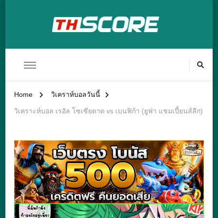
ดูผลบอล Thscore55 อัพเดตผลบอล
ผลบอลสด THSCORE บ้านผลบอล 888 ดูผลบอลล่าสุด ผลบาสสด
thscore mobi เรตบอล
ล่าสุด ดูผลบอล ผลบาส Thscorevip
สรุปผลบอลมื่อคืนทุกลีก
Home
วิเคราห์บอลวันนี้
วิเคราะห์บอล เรอัล โซเซียดาด vs เบนฟิก้า (ยูฟ่า แชมเปี้ยนส์ลีก)