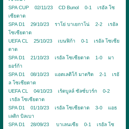
SPA CUP 02/11/23 CD Bunol 0-1 เรอัล โซ
เซียดาด
SPA D1 29/10/23 ราโย่ บาเยกาโน่ 2-2 เรอัล
โซเซียดาด
UEFA CL 25/10/23 เบนฟิก้า 0-1 เรอัล โซเซีย
ดาด
SPA D1 21/10/23 เรอัล โซเซียดาด 1-0 มา
ยอร์ก้า
SPA D1 08/10/23 แอตเลติโก้ มาดริด 2-1 เรอั
ล โซเซียดาด
UEFA CL 04/10/23 เร้ดบูลล์ ซัลซ์บวร์ก 0-2
เรอัล โซเซียดาด
SPA D1 01/10/23 เรอัล โซเซียดาด 3-0 แอธ
เลติก บิลเบา
SPA D1 28/09/23 บาเลนเซีย 0-1 เรอัล โซ