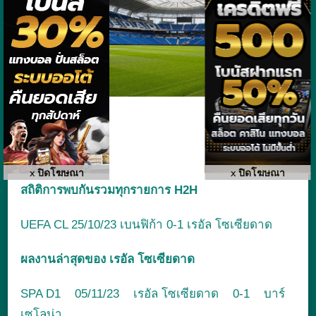
ตารางคะแนน
x ปิดโฆษณา
x ปิดโฆษณา
สถิติการพบกันรวมทุกรายการ H2H
UEFA CL 25/10/23 เบนฟิก้า 0-1 เรอัล โซเซียดาด
ผลงานล่าสุดของ เรอัล โซเซียดาด
SPA D1 05/11/23 เรอัล โซเซียดาด 0-1 บาร์
เซโลน่า