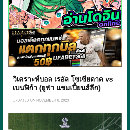
วิเคราะห์บอล เรอัล โซเซียดาด vs
เบนฟิก้า (ยูฟ่า แชมเปี้ยนส์ลีก)
UPDATED ON
NOVEMBER 8, 2023