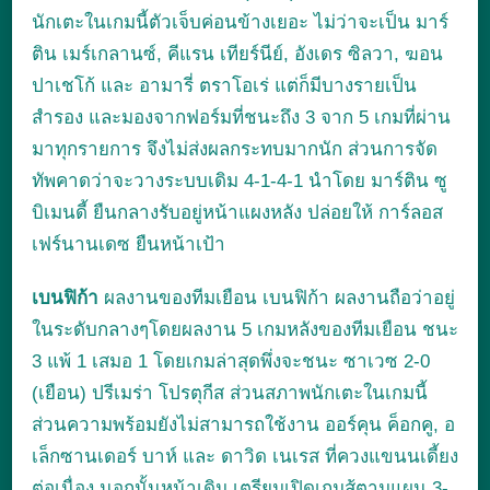
นักเตะในเกมนี้ตัวเจ็บค่อนข้างเยอะ ไม่ว่าจะเป็น มาร์
ติน เมร์เกลานซ์, คีแรน เทียร์นีย์, อังเดร ซิลวา, ฆอน
ปาเชโก้ และ อามารี่ ตราโอเร่ แต่ก็มีบางรายเป็น
สำรอง และมองจากฟอร์มที่ชนะถึง 3 จาก 5 เกมที่ผ่าน
มาทุกรายการ จึงไม่ส่งผลกระทบมากนัก ส่วนการจัด
ทัพคาดว่าจะวางระบบเดิม 4-1-4-1 นำโดย มาร์ติน ซู
บิเมนดี้ ยืนกลางรับอยู่หน้าแผงหลัง ปล่อยให้ การ์ลอส
เฟร์นานเดซ ยืนหน้าเป้า
เบนฟิก้า
ผลงานของทีมเยือน เบนฟิก้า ผลงานถือว่าอยู่
ในระดับกลางๆโดยผลงาน 5 เกมหลังของทีมเยือน ชนะ
3 แพ้ 1 เสมอ 1 โดยเกมล่าสุดพึ่งจะชนะ ซาเวซ 2-0
(เยือน) ปรีเมร่า โปรตุกีส ส่วนสภาพนักเตะในเกมนี้
ส่วนความพร้อมยังไม่สามารถใช้งาน ออร์คุน ค็อกคู, อ
เล็กซานเดอร์ บาห์ และ ดาวิด เนเรส ที่ควงแขนนเดี้ยง
ต่อเนื่อง นอกนั้นหน้าเดิม เตรียมเปิดเกมสู้ตามแผน 3-