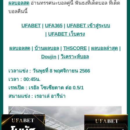
ผลบอลสด
อ่านทรรศนะบอลคู่นี้ ฟันธงทีเด็ดบอล ทีเด็ด
บอลคืนนี้
UFABET
|
UFA365
|
UFABET เข้าสู่ระบบ
|
UFABET เว็บตรง
ผลบอลสด
|
บ้านผลบอล
|
THSCORE
|
ผลบอลล่าสุด
|
Doujin
|
วิเคราะห์บอล
เวลาแข่ง : วันพุธที่ 8 พฤศจิกายน 2566
เวลา : 00:45น.
เรทเปิด : เรอัล โซเซียดาด ต่อ 0.5/1
สนามแข่ง : เรอาเล่ อารีน่า