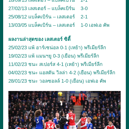
18/09/13 เลสเตอร์ – แบล็คเบิร์น 2-1
27/02/13 เลสเตอร์ – แบล็คเบิร์น 3-0
25/08/12 แบล็คเบิร์น – เลสเตอร์ 2-1
13/03/05 แบล็คเบิร์น – เลสเตอร์ 1-0 เอฟเอ คัพ
ผลงานล่าสุดของ เลสเตอร์ ซิตี้
25/02/23 แพ้ อาร์เซน่อล 0-1 (เหย้า) พรีเมียร์ลีก
19/02/23 แพ้ แมนฯยู 0-3 (เยือน) พรีเมียร์ลีก
11/02/23 ชนะ สเปอร์ส 4-1 (เหย้า) พรีเมียร์ลีก
04/02/23 ชนะ แอสตัน วิลล่า 4-2 (เยือน) พรีเมียร์ลีก
28/01/23 ชนะ วอลซอลล์ 1-0 (เยือน) เอฟเอ คัพ