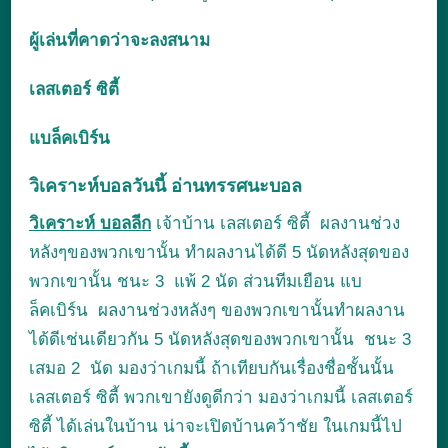
ผู้เล่นที่คาดว่าจะลงสนาม
เลสเตอร์ ซิตี้
แบล็คเบิร์น
วิเคราะห์บอลวันนี้ อ่านทรรศนะบอล
วิเคราะห์ บอลลีก
เจ้าบ้าน เลสเตอร์ ซิตี้ ผลงานช่วง
หลังๆของพวกเขานั้น ทำผลงานได้ดี 5 นัดหลังสุดของ
พวกเขานั้น
ชนะ 3 แพ้ 2
นัด
ส่วนทีมเยือน แบ
ล็คเบิร์น
ผลงานช่วงหลังๆ ของพวกเขานั้นทำผลงาน
ได้ดีเช่นเดียวกัน 5 นัดหลังสุดของพวกเขานั้น ชนะ 3
เสมอ 2 นัด
มองว่าเกมนี้ ถ้าเทียบกันเรื่องชื่อชั้นนั้น
เลสเตอร์ ซิตี้ พวกเขายังดูดีกว่า มองว่าเกมนี้ เลสเตอร์
ซิตี้ ได้เล่นในบ้าน น่าจะเปิดบ้านคว้าชัย ในเกมนี้ไป