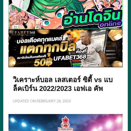
วิเคราะห์บอล เลสเตอร์ ซิตี้ vs แบ
ล็คเบิร์น 2022/2023 เอฟเอ คัพ
UPDATED ON
FEBRUARY 28, 2023