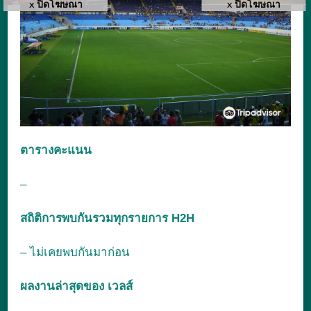
x ปิดโฆษณา
x ปิดโฆษณา
ตารางคะแนน
–
สถิติการพบกันรวมทุกรายการ H2H
– ไม่เคยพบกันมาก่อน
ผลงานล่าสุดของ เวลส์