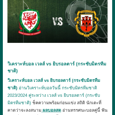
วิเคราะห์บอล เวลส์ vs ยิบรอลตาร์ (กระชับมิตรทีม
ชาติ)
วิเคราะห์บอล เวลส์ vs ยิบรอลตาร์ (กระชับมิตรทีม
ชาติ)
อ่านวิเคราะห์บอลวันนี้ กระชับมิตรทีมชาติ
2023/2024 คู่ระหว่าง เวลส์ vs ยิบรอลตาร์ (กระชับ
มิตรทีมชาติ)
ช็คความพร้อมก่อนแข่ง สถิติ นักเตะที่
คาดว่าจะลงสนาม
ผลบอลสด
อ่านทรรศนะบอลคู่นี้ ฟัน