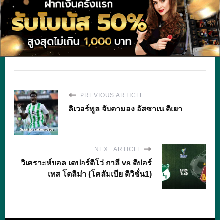
ทีเด็ดบอล
ทีเด็ดบอลวันนี้ฟันธง
ทีเด็ดบอลเต็ง
ทีเด็ดบ้านบอล
ทีเด็ดล้มโต๊ะ
วิจารณ์บอล
เซียนสเต็ป
PREVIOUS ARTICLE
ลิเวอร์พูล จับตามอง อัสซาเน ดิเยา
NEXT ARTICLE
วิเคราะห์บอล เดปอร์ติโว่ กาลี vs ดิปอร์
เทส โตลิม่า (โคลัมเบีย ดิวิชั่น1)