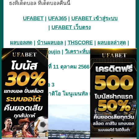
ธงทีเด็ดบอล ทีเด็ดบอลคืนนี้
UFABET
|
UFA365
|
UFABET เข้าสู่ระบบ
|
UFABET เว็บตรง
ผลบอลสด
|
บ้านผลบอล
|
THSCORE
|
ผลบอลล่าสุด
|
Doujin
|
วิเคราะห์บอล
เวลาแข่ง : วันพุธที่ 11 ตุลาคม 2566
เวลา : 01:45 น.
เรทเปิด : เวลส์ ต่อ 3
สนามแข่ง : เอสตาดิโอ โมนูเมนทัล เด มาตูริน