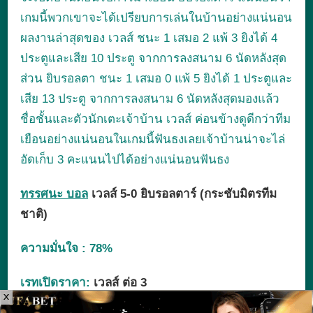
เกมนี้พวกเขาจะได้เปรียบการเล่นในบ้านอย่างแน่นอน
ผลงานล่าสุดของ เวลส์ ชนะ 1 เสมอ 2 แพ้ 3 ยิงได้ 4
ประตูและเสีย 10 ประตู จากการลงสนาม 6 นัดหลังสุด
ส่วน ยิบรอลตา ชนะ 1 เสมอ 0 แพ้ 5 ยิงได้ 1 ประตูและ
เสีย 13 ประตู จากการลงสนาม 6 นัดหลังสุดมองแล้ว
ชื่อชั้นและตัวนักเตะเจ้าบ้าน เวลส์ ค่อนข้างดูดีกว่าทีม
เยือนอย่างแน่นอนในเกมนี้ฟันธงเลยเจ้าบ้านน่าจะไล่
อัดเก็บ 3 คะแนนไปได้อย่างแน่นอนฟันธง
ทรรศนะ บอล
เวลส์ 5-0 ยิบรอลตาร์ (กระชับมิตรทีม
ชาติ)
ความมั่นใจ : 78%
เรทเปิดราคา:
เวลส์
ต่อ 3
X