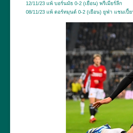
12/11/23 แพ้ บอร์นมัธ 0-2 (เยือน) พรีเมียร์ลีก
08/11/23 แพ้ ดอร์ทมุนด์ 0-2 (เยือน) ยูฟ่า แชมเปี้ย