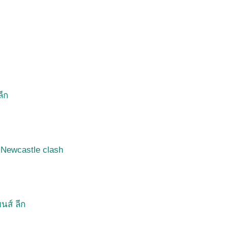
ลีก
นส์ ลีก