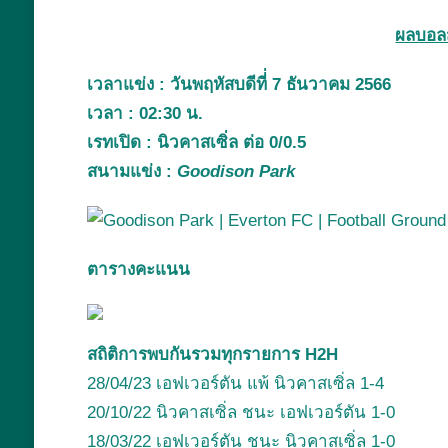
ผลบอล
เวลาแข่ง : วันพฤหัสบดีที่่ 7 ธันวาคม 2566
เวลา : 02:30 น.
เรทเปิด : นิวคาสเซิ่ล ต่อ 0/0.5
สนามแข่ง :
Goodison Park
ตารางคะแนน
สถิติการพบกันรวมทุกรายการ H2H
28/04/23 เอฟเวอร์ตัน แพ้ นิวคาสเซิ่ล 1-4
20/10/22 นิวคาสเซิ่ล ชนะ เอฟเวอร์ตัน 1-0
18/03/22 เอฟเวอร์ตัน ชนะ นิวคาสเซิ่ล 1-0