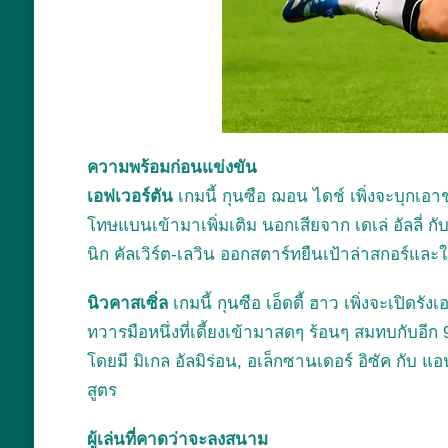
ความพร้อมก่อนแข่งขัน
เอฟเวอร์ตัน
เกมนี้ กุนซือ ฌอน ไดช์ เพิ่งจะบุกเอ
โทษแบนเข้ามาเพิ่มเติม นอกเสียจาก เดเล่ อัลลี่ ก
นิก คัลเวิร์ต-เลวิน ออกสตาร์ทยืนเป้าล่าสกอร์แล
นิวคาสเซิ่ล
เกมนี้ กุนซือ เอ็ดดี้ ฮาว เพิ่งจะเปิด
ทวารมือหนึ่งที่เดี้ยงเข้ามาสดๆ ร้อนๆ สมทบกับอีก
โดยมี มิเกล อัลมิร่อน, อเล็กซานเดอร์ อิซัค กั
สูตร
ผู้เล่นที่คาดว่าจะลงสนาม