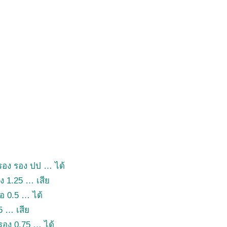
/ รอง รอง ปป … ได้
รอง 1.25 … เสีย
่อ 0.5 … ได้
75 … เสีย
 รอง 0.75 … ได้