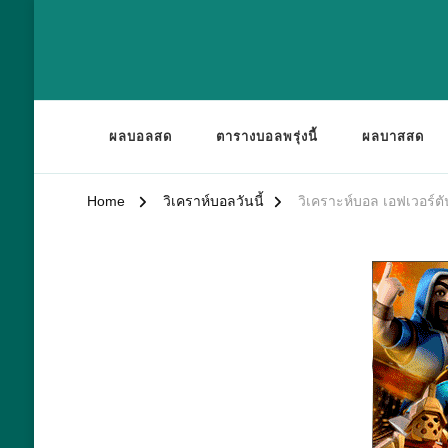
ดูผลบอล Thscore55 อัพเดตผล
ผลบอลสด THSCORE บ้านผลบอล 888 ดูผลบอลล่าสุด ผลบา
ผลบอลสด
ตารางบอลพรุ่งนี้
ผลบาสสด
Home
วิเคราห์บอลวันนี้
วิเคราะห์บอล เอฟเวอร์ตัน