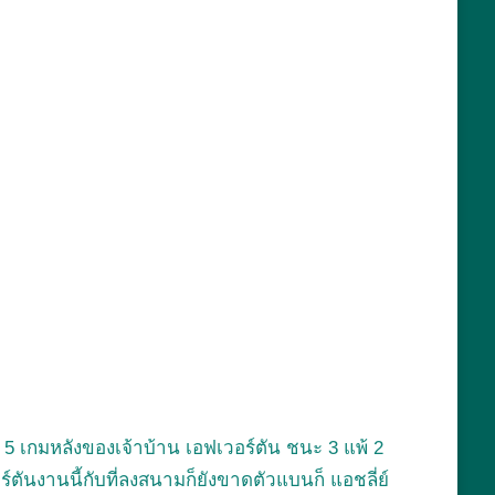
5 เกมหลังของเจ้าบ้าน เอฟเวอร์ตัน ชนะ 3 แพ้ 2
์ตันงานนี้กับที่ลงสนามก็ยังขาดตัวแบนก็ แอชลี่ย์