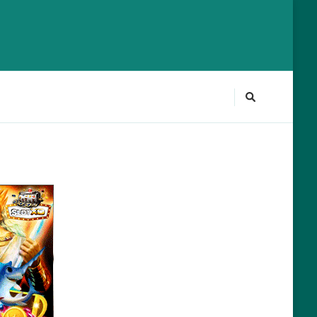
p สรุปผลบอลมื่อคืนทุกลีก