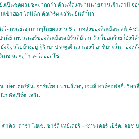
ก็ยังเป็นชุดผสมซะมากกว่า ด้านที่ลงสนามนายด่านเฝ้าเสามี จอ
จอมเข้าฮอส โดมินิก คัลเวิร์ต-เลวิน ยืนคำ้มา
หลังโคตรแย่เอามากๆโดยผลงาน 5 เกมหลังของทีมเยือน แพ้ 4 ชนะ
ีย์ เทรนเนอร์ของทีมเยือนเบิร์นลี่ย์ เกมวันนี้บอลถ้วยก็ยังมีค
ังมีจูนไปบ้างอยู่ ผู้รักษาประตูเฝ้าเสาเองมี อาฟิยาเน็ต กองหลัง
ดริเกซ และลูก้า เคโลออสโช
แพ็ตเตอร์สัน, จาร์แร็ด แบรนธ์เวต, เจมส์ ทาร์คอฟสกี้, วิทาลี่ 
นิก คัลเวิร์ต-เลวิน
 อัล ดาคิล, ดาร่า โอเช, ชาร์ลี เทย์เลอร์ – ซานเดอร์ เบิร์ค, จอช 