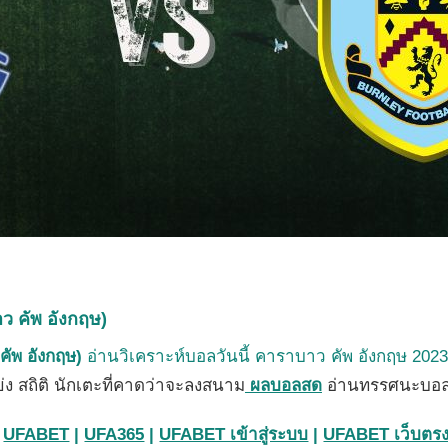
าว คัพ อังกฤษ)
 คัพ อังกฤษ)
อ่านวิเคราะห์บอลวันนี้ คาราบาว คัพ อังกฤษ 2023/2
ง สถิติ นักเตะที่คาดว่าจะลงสนาม
ผลบอลสด
อ่านทรรศนะบอลคู่
UFABET
|
UFA365
|
UFABET เข้าสู่ระบบ
|
UFABET เว็บตร