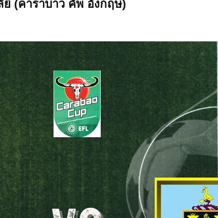
ลี่ย์ (คาราบาว คัพ อังกฤษ)