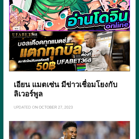
เอียน แมตเซ่น มีข่าวเชื่อมโยงกับ
ลิเวอร์พูล
UPDATED ON
OCTOBER 27, 2023