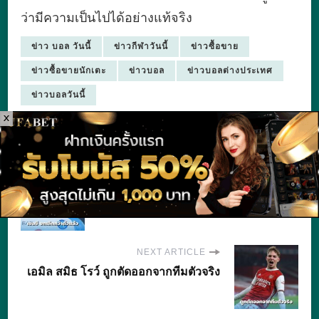
ว่ามีความเป็นไปได้อย่างแท้จริง
ข่าว บอล วันนี้
ข่าวกีฬาวันนี้
ข่าวซื้อขาย
ข่าวซื้อขายนักเตะ
ข่าวบอล
ข่าวบอลต่างประเทศ
ข่าวบอลวันนี้
X
PREVIOUS ARTICLE
เชลซี กับข่าวเชื่อมโยง วิคเตอร์ โอซิม
เฮน
NEXT ARTICLE
เอมิล สมิธ โรว์ ถูกตัดออกจากทีมตัวจริง