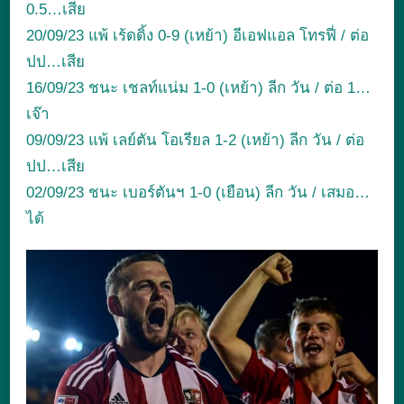
0.5…เสีย
20/09/23 แพ้ เร้ดดิ้ง 0-9 (เหย้า) อีเอฟแอล โทรฟี่ / ต่อ
ปป…เสีย
16/09/23 ชนะ เชลท์แน่ม 1-0 (เหย้า) ลีก วัน / ต่อ 1…
เจ๊า
09/09/23 แพ้ เลย์ตัน โอเรียล 1-2 (เหย้า) ลีก วัน / ต่อ
ปป…เสีย
02/09/23 ชนะ เบอร์ตันฯ 1-0 (เยือน) ลีก วัน / เสมอ…
ได้