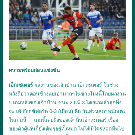
ความพร้อมก่อนแข่งขัน
เอ็กเซเตอร์
ผลงานของเจ้าบ้าน เอ็กเซเตอร์ ในช่วง
หลังถือว่าค่อนข้างแย่เอามากๆในช่วงโมงนี้โดยผลงาน
5 เกมหลังของเจ้าบ้าน ชนะ 2 แพ้ 3 โดยเกมล่าสุดพึ่ง
จะแพ้ อ๊อกซ์ฟอร์ด 0-3 (เยือน) ลีก วันส่วนสภาพนักเตะ
ในเกมนี้ เกมนี้เลยฝั่งของเจ้าถิ่นเอ็กเซเตอร์ เรื่อง
ของตัวผู้เล่นก็ยังเดิมๆอยู่ทั้งหมด ไม่ได้มีใครหลุดทีมไป