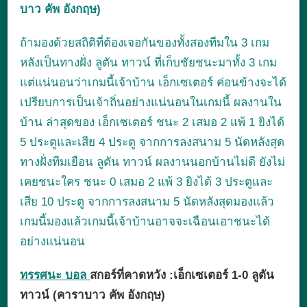
บาว คัพ อังกฤษ)
ถ้ามองด้วยสถิติที่ต้องเจอกันของทั้งสองทีมใน 3 เกม
หลังเป็นทางฝั่ง ลูตัน ทาวน์ ที่เก็บชัยชนะมาทั้ง 3 เกม
แต่แน่นอนว่าเกมนี้เจ้าบ้าน เอ็กเซเตอร์ ค่อนข้างจะได้
เปรียบการเป็นเจ้าถิ่นอย่างแน่นอนในเกมนี้ ผลงานใน
บ้าน ล่าสุดของ เอ็กเซเตอร์ ชนะ 2 เสมอ 2 แพ้ 1 ยิงได้
5 ประตูและเสีย 4 ประตู จากการลงสนาม 5 นัดหลังสุด
ทางฝั่งทีมเยือน ลูตัน ทาวน์ ผลงานนอกบ้านไม่ดี ยังไม่
เคยชนะใคร ชนะ 0 เสมอ 2 แพ้ 3 ยิงได้ 3 ประตูและ
เสีย 10 ประตู จากการลงสนาม 5 นัดหลังสุดมองแล้ว
เกมนี้มองแล้วเกมนี้เจ้าบ้านอาจจะเฉือนเอาชนะได้
อย่างแน่นอน
ทรรศนะ บอล
สกอร์ที่คาดหวัง :
เอ็กเซเตอร์ 1-0 ลูตัน
ทาวน์ (คาราบาว คัพ อังกฤษ)