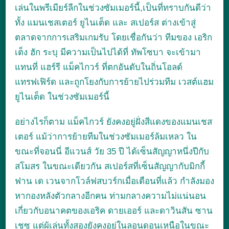
เล่นในพรีเมียร์ลีกในช่วงซัมเมอร์นี้,เป็นที่ทราบกันดีว่า
ทั้ง แมนเชสเตอร์ ยูไนเต็ด และ สเปอร์ส ต่างเข้าสู่
ตลาดจากการเสริมเกมรับ โดยเชื่อกันว่า ทีมของ เอริก
เต็ง ฮัก ระบุ มีความเป็นไปได้ที่ ทัพโซบา จะเข้ามา
แทนที่ แฮร์รี แม็คไกวร์ ที่ตกอันดับในถิ่นโอลด์
แทรฟเฟิร์ด และถูกโยงกับการย้ายไปร่วมทีม เวสต์แฮม
ยูไนเต็ด ในช่วงซัมเมอร์นี้
อย่างไรก็ตาม แม็คไกวร์ ยังคงอยู่ฝั่งสีแดงของแมนเชส
เตอร์ แม้ว่าการย้ายทีมในช่วงซัมเมอร์ล้มเหลว ใน
ขณะที่จอนนี่ อีแวนส์ วัย 35 ปี ได้เซ็นสัญญาหนึ่งปีกับ
สโมสร ในขณะเดียวกัน สเปอร์สที่เซ็นสัญญากับมิกกี้
ฟาน เด เวนจากโวล์ฟสบวร์กเมื่อเดือนที่แล้ว กำลังมอง
หากองหลังตัวกลางอีกคน ท่ามกลางความไม่แน่นอน
เกี่ยวกับอนาคตของเอริค ดายเออร์ และดาวินสัน ซาน
เชซ แต่ผู้เล่นทั้งสองยังคงอยู่ในลอนดอนเหนือในขณะ