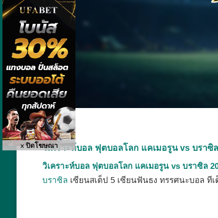
x ปิดโฆษณา
วิเคราะห์บอล ฟุตบอลโลก แคเมอรูน vs บราซิ
วิเคราะห์บอล ฟุตบอลโลก แคเมอรูน vs บราซิล 2
บราซิล
เซียนสเต็ป
5 เซียนฟันธง
ทรรศนะ
บอล
ที