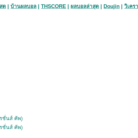
สด
|
บ้านผลบอล
|
THSCORE
|
ผลบอลล่าสุด
|
Doujin
|
วิเคร
ั่นส์ คัพ)
ั่นส์ คัพ)