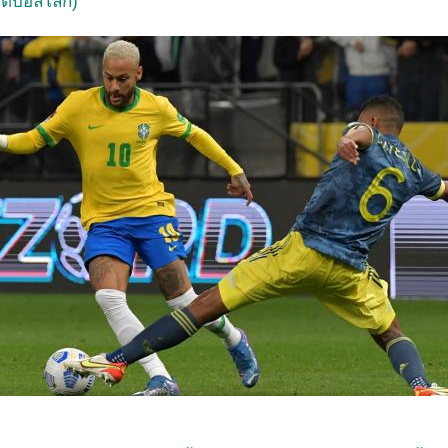
ฟุตบอลโลก)