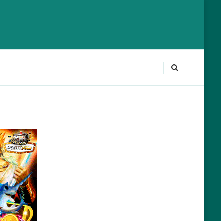
p สรุปผลบอลมื่อคืนทุกลีก