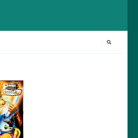
p สรุปผลบอลมื่อคืนทุกลีก