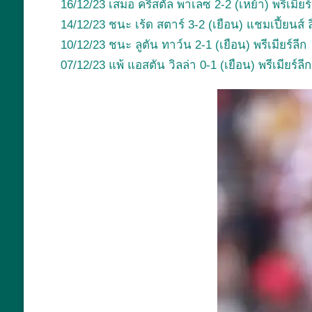
16/12/23 เสมอ คริสตัล พาเลซ 2-2 (เหย้า) พรีเมียร์
14/12/23 ชนะ เร้ด สตาร์ 3-2 (เยือน) แชมเปี้ยนส์ ล
10/12/23 ชนะ ลูตัน ทาว์น 2-1 (เยือน) พรีเมียร์ลีก
07/12/23 แพ้ แอสตัน วิลล่า 0-1 (เยือน) พรีเมียร์ลีก