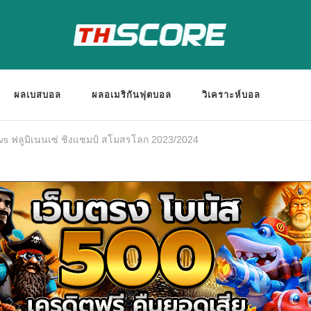
บอลล่าสุด ดูผลบอล ผลบาส Thscorevi
สสด thscore mobi เรตบอล
ผลเบสบอล
ผลอเมริกันฟุตบอล
วิเคราะห์บอล
้ vs ฟลูมิเนนเซ่ ชิงแชมป์ สโมสรโลก 2023/2024