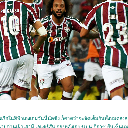
เรือในสีฟ้าเองเกมวันนี้นัดชิง ก็คาดว่าจะจัดเต็มกันทั้งหมดลงส
งนายด่านเฝ้าเสามี เอแดร์สัน กองหลังเอง รูเบน ดิอาซ ยืนเซ็นเ