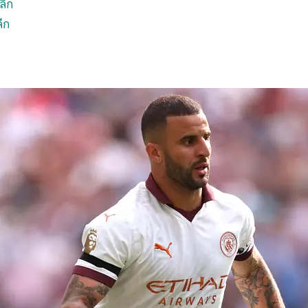
ลีก
ีก