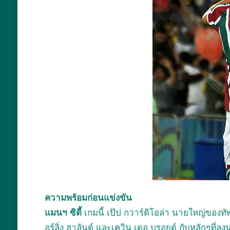
ความพร้อมก่อนแข่งขัน
แมนฯ ซิตี้
เกมนี้ เป๊ป กวาร์ดิโอล่า นายใหญ่ของทัพ
อร์ลิ่ง ฮาลันด์ และเควิน เดอ บรอยด์ กับหลักๆที่ล