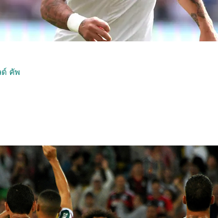
ด์ คัพ