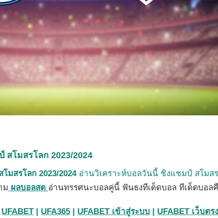
ชมป์ สโมสรโลก 2023/2024
ป์ สโมสรโลก 2023/2024
อ่านวิเคราะห์บอลวันนี้ ชิงแชมป์ สโมสร
นาม
ผลบอลสด
อ่านทรรศนะบอลคู่นี้ ฟันธงทีเด็ดบอล ทีเด็ดบอลคื
UFABET
|
UFA365
|
UFABET เข้าสู่ระบบ
|
UFABET เว็บตร