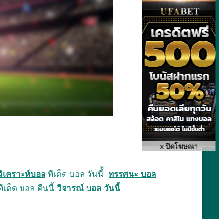
x ปิดโฆษณา
วิเคราะห์บอล
ทีเด็ด บอล วันนี้้
ทรรศนะ บอล
ีเด็ด บอล คืนนี้
วิจารณ์ บอล วันนี้
ง