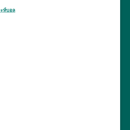
าะห์บอล