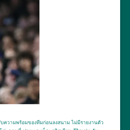
สำหรับความพร้อมของทีมก่อนลงสนาม ไม่มีรายงานตัว