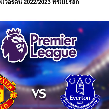
เวอร์ตัน 2022/2023 พรีเมียร์ลีก