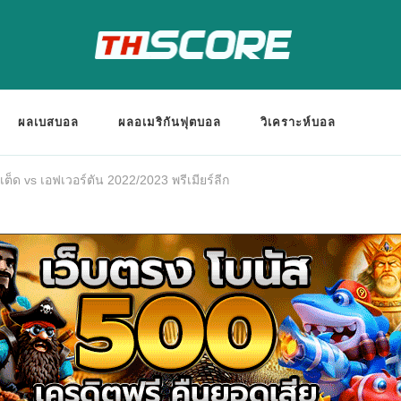
บอลล่าสุด ดูผลบอล ผลบาส Thscorevi
สสด thscore mobi เรตบอล
ผลเบสบอล
ผลอเมริกันฟุตบอล
วิเคราะห์บอล
ต็ด vs เอฟเวอร์ตัน 2022/2023 พรีเมียร์ลีก