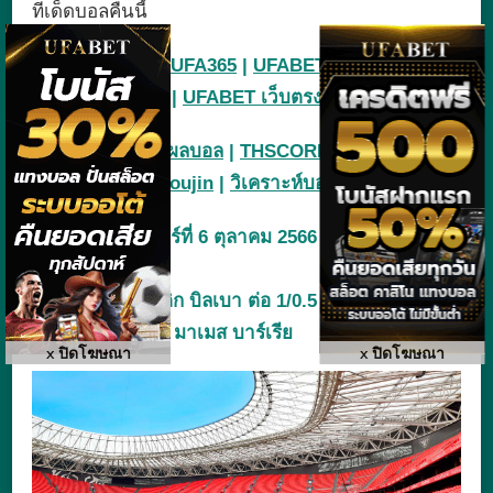
ทีเด็ดบอลคืนนี้
UFABET
|
UFA365
|
UFABET เข้าสู่ระบบ
|
UFABET เว็บตรง
ผลบอลสด
|
บ้านผลบอล
|
THSCORE
|
ผลบอลล่าสุด
|
Doujin
|
วิเคราะห์บอล
เวลาแข่ง : วันศุกร์ที่ 6 ตุลาคม 2566
เวลา : 02:00 น.
เรทเปิด : แอธเลติก บิลเบา ต่อ 1/0.5
สนามแข่ง : ซาน มาเมส บาร์เรีย
x ปิดโฆษณา
x ปิดโฆษณา