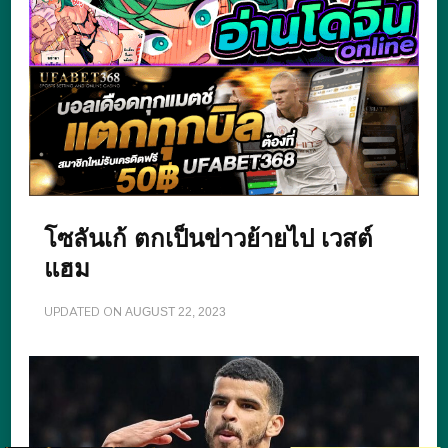
โซลันเก้ ตกเป็นข่าวย้ายไป เวสต์
แฮม
UPDATED ON
AUGUST 22, 2023