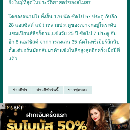
ยิ่งใหญ่ที่สุดในประวัติศาสตร์ของสโมสร
โดยลงสนามไปทั้งสิ้น 176 นัด ซัดไป 57 ประตู กับอีก
28 แอสซิสต์ แม้ว่าหลายประตูของเขาจะอยู่ในระดับ
แชมเปียนส์ลีกก็ตาม,แข้งวัย 25 ปี ซัดไป 7 ประตู กับ
อีก 8 แอสซิสต์ จากการลงเล่น 35 นัดในพรีเมียร์ลีกนับ
ตั้งแต่บอร์นมัธกลับมาค้าแข้งในลีกสูงสุดอีกครั้งเมื่อปีที่
แล้ว
ข่าวกีฬา
ข่าวกีฬาวันนี้
ข่าวฟุตบอล
X
PREVIOUS ARTICLE