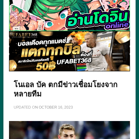
โนเอล บัค ตกมีข่าวเชื่อมโยงจาก
หลายทีม
UPDATED ON
OCTOBER 16, 2023