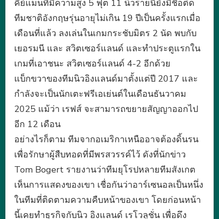
คีย์แมนที่มีความสูง 5 ฟุต 11 นิ้วรายนี้ยังมีชื่อติด
ทีมชาติอังกฤษรุ่นอายุไม่เกิน 19 ปีเป็นครั้งแรกเมื่อ
เดือนที่แล้ว ลงเล่นในเกมกระชับมิตร 2 นัด พบกับ
เยอรมนี และ สวิตเซอร์แลนด์ และทำประตูแรกใน
เกมที่เอาชนะ สวิตเซอร์แลนด์ 4-2 อีกด้วย
แบ็กขวาของทีมนิวอิงแลนด์มาตั้งแต่ปี 2017 และ
กำลังจะเป็นนักเตะฟรีเอเย่นต์ในเดือนธันวาคม
2025 แม้ว่า เรฟส์ จะสามารถขยายสัญญาออกไป
อีก 12 เดือน
อย่างไรก็ตาม ทีมจากอเมริกาเหนืออาจต้องดิ้นรน
เพื่อรักษาผู้สืบทอดที่มีพรสวรรค์ไว้ ดังที่นักข่าว
Tom Bogert รายงานว่าทีมยุโรปหลายทีมสังเกต
เห็นการแสดงของเขา เชื่อกันว่าอาร์เซนอลเป็นหนึ่ง
ในทีมที่ติดตามความคืบหน้าของเขา โดยก่อนหน้า
นี้เคยทำธุรกิจกับนิว อิงแลนด์ เรโวลูชั่น เพื่อดึง