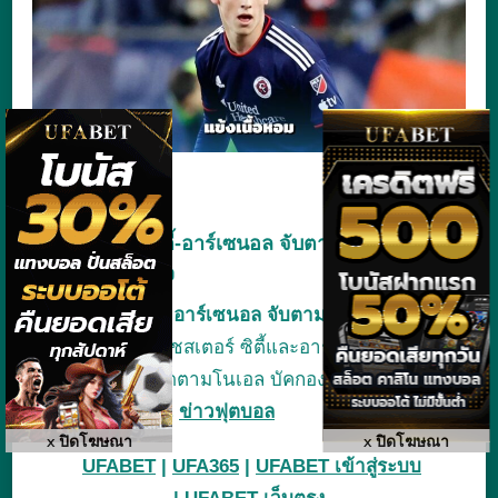
แมนเชสเตอร์ซิตี้-อาร์เซนอล จับตามอง โนเอล บัค
ตามรายงานข่าว
แมนเชสเตอร์ซิตี้-อาร์เซนอล จับตามอง โนเอล บัค
มี
รายงานว่า แมนเชสเตอร์ ซิตี้และอาร์เซน่อลเป็นหนึ่ง
ในสองสโมสรที่ติดตามโนเอล บัคกองกลางนิว อิง
แลนด์ เร โวลู ชั่น
ข่าวฟุตบอล
x ปิดโฆษณา
x ปิดโฆษณา
UFABET
|
UFA365
|
UFABET เข้าสู่ระบบ