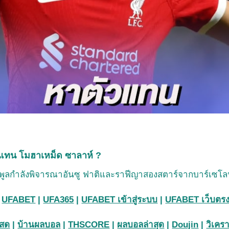
ัวแทน โมฮาเหม็ด ซาลาห์ ?
ร์พูลกำลังพิจารณาอันซู ฟาติและราฟีญาสองสตาร์จากบาร์เซโล
UFABET
|
UFA365
|
UFABET เข้าสู่ระบบ
|
UFABET เว็บตร
สด
|
บ้านผลบอล
|
THSCORE
|
ผลบอลล่าสุด
|
Doujin
|
วิเคร