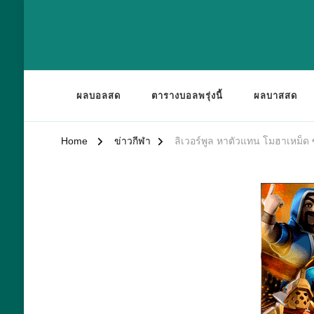
ดูผลบอล Thscore55 อัพเดตผล
ผลบอลสด THSCORE บ้านผลบอล 888 ดูผลบอลล่าสุด ผลบา
ผลบอลสด
ตารางบอลพรุ่งนี้
ผลบาสสด
Home
ข่าวกีฬา
ลิเวอร์พูล หาตัวแทน โมฮาเหม็ด