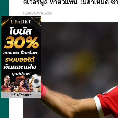
ลิเวอร์พูล หาตัวแทน โมฮาเหม็ด ซา
FEBRUARY 6, 2024
x ปิดโฆษณา