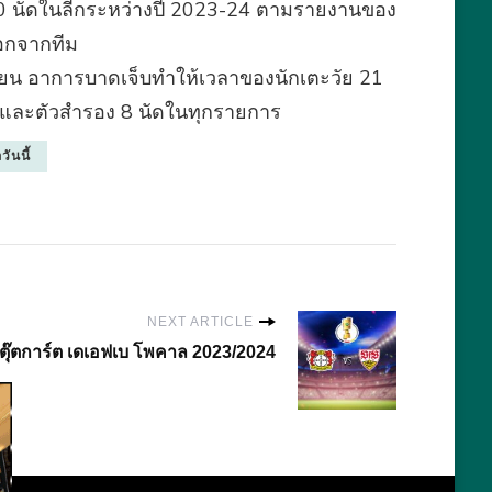
ก 20 นัดในลีกระหว่างปี 2023-24 ตามรายงานของ
ออกจากทีม
เบี้ยน อาการบาดเจ็บทำให้เวลาของนักเตะวัย 21
ัด และตัวสำรอง 8 นัดในทุกรายการ
ันนี้
NEXT ARTICLE
 สตุ๊ตการ์ต เดเอฟเบ โพคาล 2023/2024