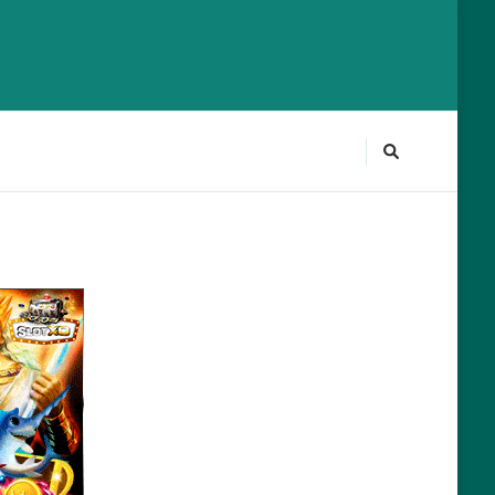
p สรุปผลบอลมื่อคืนทุกลีก